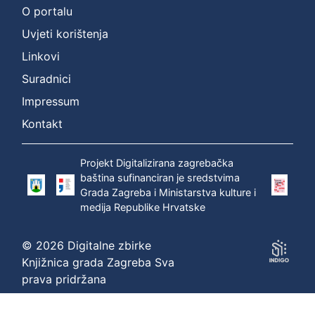
O portalu
:
Uvjeti korištenja
Širola,
Božidar
Linkovi
(20.12.1889.
Suradnici
–
10.04.1956.)
Impressum
Kontakt
P
r
Projekt Digitalizirana zagrebačka
i
baština sufinanciran je sredstvima
k
Grada Zagreba i Ministarstva kulture i
a
medija Republike Hrvatske
z
a
© 2026 Digitalne zbirke
n
Knjižnica grada Zagreba Sva
o
prava pridržana
1
-