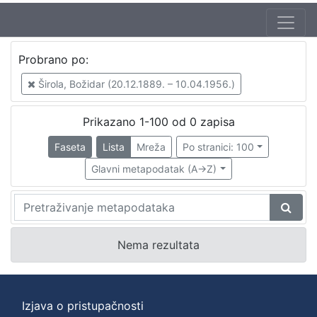
Probrano po:
Širola, Božidar (20.12.1889. – 10.04.1956.)
P
Prikazano 1-100 od 0 zapisa
r
Faseta
Lista
Mreža
Po stranici: 100
o
Glavni metapodatak (A->Z)
b
r
a
n
Nema rezultata
o
p
Izjava o pristupačnosti
o