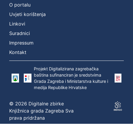
O portalu
:
Uvjeti korištenja
Širola,
Božidar
Linkovi
(20.12.1889.
Suradnici
–
10.04.1956.)
Impressum
Kontakt
P
r
Projekt Digitalizirana zagrebačka
i
baština sufinanciran je sredstvima
k
Grada Zagreba i Ministarstva kulture i
a
medija Republike Hrvatske
z
a
© 2026 Digitalne zbirke
n
Knjižnica grada Zagreba Sva
o
prava pridržana
1
-