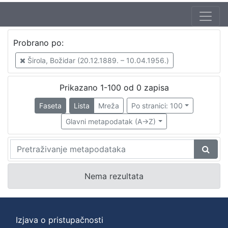
Probrano po:
Širola, Božidar (20.12.1889. – 10.04.1956.)
P
Prikazano 1-100 od 0 zapisa
r
Faseta
Lista
Mreža
Po stranici: 100
o
Glavni metapodatak (A->Z)
b
r
a
n
Nema rezultata
o
p
Izjava o pristupačnosti
o