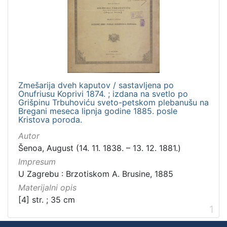
Zbirka
Sitni tisak
1
[
1
Zmešarija dveh kaputov / sastavljena po
]
Onufriusu Koprivi 1874. ; izdana na svetlo po
Grišpinu Trbuhoviću sveto-petskom plebanušu na
Bregani meseca lipnja godine 1885. posle
Kristova poroda.
Autor
Šenoa, August (14. 11. 1838. – 13. 12. 1881.)
Impresum
U Zagrebu : Brzotiskom A. Brusine, 1885
Materijalni opis
[4] str. ; 35 cm
1