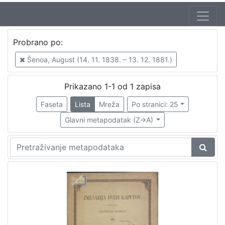
Jezik
Probrano po:
hrvatski
1
Šenoa, August (14. 11. 1838. – 13. 12. 1881.)
Prikazano 1-1 od 1 zapisa
[
1
Faseta
Lista
Mreža
Po stranici: 25
]
Glavni metapodatak (Z->A)
Nakladnička
cjelina
Zagreb na pragu modernog doba
1
[
1
]