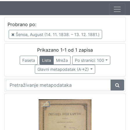
Jezik
Probrano po:
hrvatski
1
Šenoa, August (14. 11. 1838. – 13. 12. 1881.)
Prikazano 1-1 od 1 zapisa
[
1
Faseta
Lista
Mreža
Po stranici: 100
]
Glavni metapodatak (A->Z)
Nakladnička
cjelina
Zagreb na pragu modernog doba
1
[
1
]