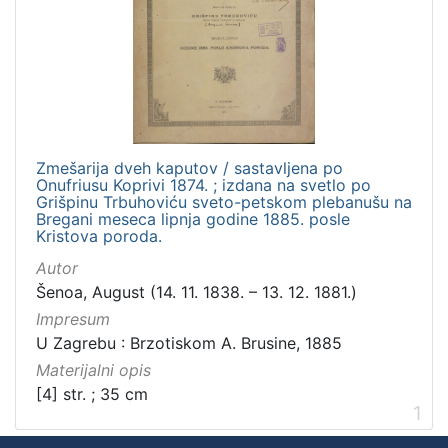
Zbirka
Sitni tisak
1
[
1
Zmešarija dveh kaputov / sastavljena po
]
Onufriusu Koprivi 1874. ; izdana na svetlo po
Grišpinu Trbuhoviću sveto-petskom plebanušu na
Bregani meseca lipnja godine 1885. posle
Kristova poroda.
Autor
Šenoa, August (14. 11. 1838. – 13. 12. 1881.)
Impresum
U Zagrebu : Brzotiskom A. Brusine, 1885
Materijalni opis
[4] str. ; 35 cm
1