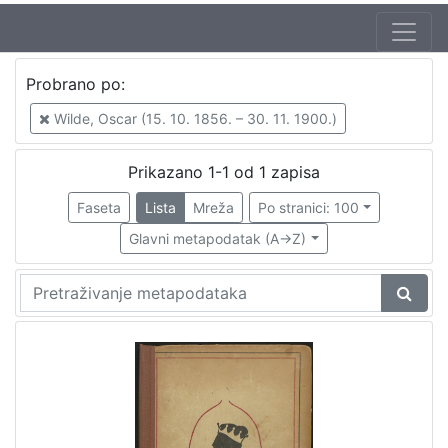
Jezik
Probrano po:
hrvatski
1
Wilde, Oscar (15. 10. 1856. – 30. 11. 1900.)
Prikazano 1-1 od 1 zapisa
[
1
Faseta
Lista
Mreža
Po stranici: 100
]
Glavni metapodatak (A->Z)
Nakladnička
cjelina
Knjige za djecu i mladež
1
[
1
]