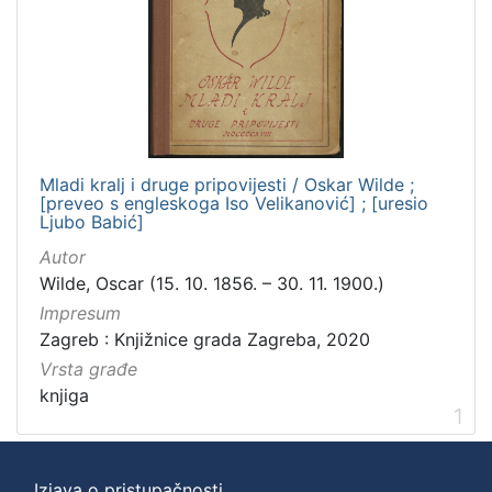
Zbirka
Knjige za djecu i mladež
1
Knjige
1
Mladi kralj i druge pripovijesti / Oskar Wilde ;
[
[preveo s engleskoga Iso Velikanović] ; [uresio
2
Ljubo Babić]
]
Autor
Wilde, Oscar (15. 10. 1856. – 30. 11. 1900.)
Impresum
Zagreb : Knjižnice grada Zagreba, 2020
Vrsta građe
knjiga
1
Izjava o pristupačnosti