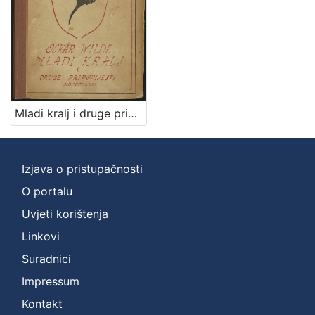
Zbirka
Knjige za djecu i mladež
1
Knjige
1
Mladi kralj i druge pripovijesti / Oskar Wilde ; [preveo s engleskoga Iso Velikanović] ; [uresio Ljubo Babić]
[
2
]
Izjava o pristupačnosti
O portalu
Uvjeti korištenja
Linkovi
Suradnici
Impressum
Kontakt