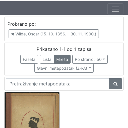
Jezik
Probrano po:
hrvatski
1
Wilde, Oscar (15. 10. 1856. – 30. 11. 1900.)
Prikazano 1-1 od 1 zapisa
[
1
Faseta
Lista
Mreža
Po stranici: 50
]
Glavni metapodatak (Z->A)
Nakladnička
cjelina
Knjige za djecu i mladež
1
[
1
]