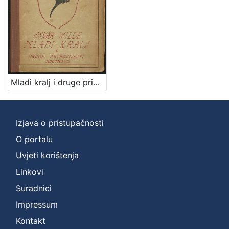
Zbirka
Knjige za djecu i mladež
1
Knjige
1
Mladi kralj i druge pripovijesti / Oskar Wilde ; [preveo s engleskoga Iso Velikanović] ; [uresio Ljubo Babić]
[
2
]
Izjava o pristupačnosti
O portalu
Uvjeti korištenja
Linkovi
Suradnici
Impressum
Kontakt