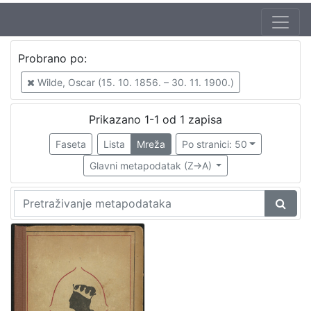
Jezik
Probrano po:
hrvatski
1
Wilde, Oscar (15. 10. 1856. – 30. 11. 1900.)
Prikazano 1-1 od 1 zapisa
[
1
Faseta
Lista
Mreža
Po stranici: 50
]
Glavni metapodatak (Z->A)
Nakladnička
cjelina
Knjige za djecu i mladež
1
[
1
]