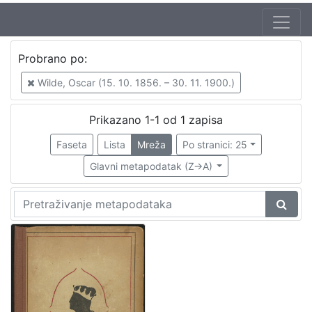
Jezik
Probrano po:
hrvatski
1
Wilde, Oscar (15. 10. 1856. – 30. 11. 1900.)
Prikazano 1-1 od 1 zapisa
[
1
Faseta
Lista
Mreža
Po stranici: 25
]
Glavni metapodatak (Z->A)
Nakladnička
cjelina
Knjige za djecu i mladež
1
[
1
]