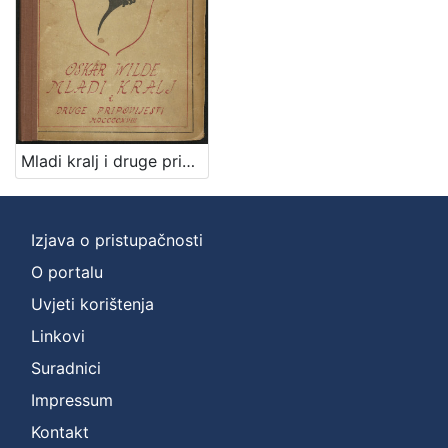
Zbirka
Knjige
1
Knjige za djecu i mladež
1
Mladi kralj i druge pripovijesti / Oskar Wilde ; [preveo s engleskoga Iso Velikanović] ; [uresio Ljubo Babić]
[
2
]
Izjava o pristupačnosti
O portalu
Uvjeti korištenja
Linkovi
Suradnici
Impressum
Kontakt