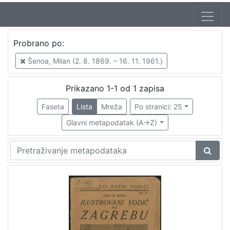
Jezik
Probrano po:
hrvatski
1
Šenoa, Milan (2. 8. 1869. – 16. 11. 1961.)
Prikazano 1-1 od 1 zapisa
[
1
Faseta
Lista
Mreža
Po stranici: 25
]
Glavni metapodatak (A->Z)
Zbirka
Knjige
1
[
1
]