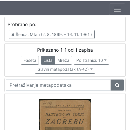
Jezik
Probrano po:
hrvatski
1
Šenoa, Milan (2. 8. 1869. – 16. 11. 1961.)
Prikazano 1-1 od 1 zapisa
[
1
Faseta
Lista
Mreža
Po stranici: 10
]
Glavni metapodatak (A->Z)
Zbirka
Knjige
1
[
1
]