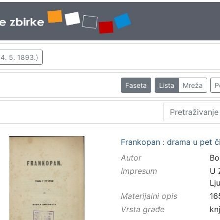
 4. 5. 1893.)
Faseta
Lista
Mreža
P
Frankopan : drama u pet č
Autor
Bo
Impresum
U 
Lj
Materijalni opis
16
Vrsta građe
kn