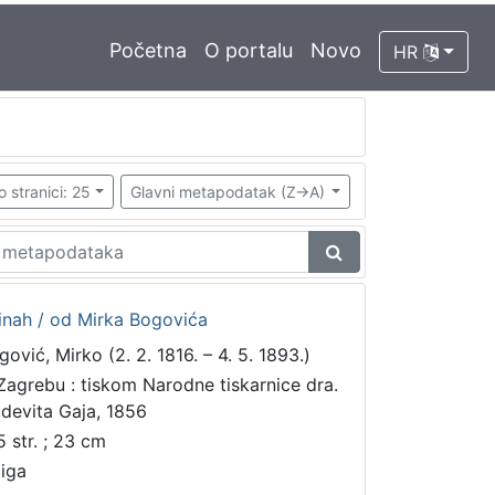
Početna
O portalu
Novo
HR
o stranici: 25
Glavni metapodatak (Z->A)
inah / od Mirka Bogovića
gović, Mirko (2. 2. 1816. – 4. 5. 1893.)
Zagrebu : tiskom Narodne tiskarnice dra.
udevita Gaja, 1856
5 str. ; 23 cm
jiga