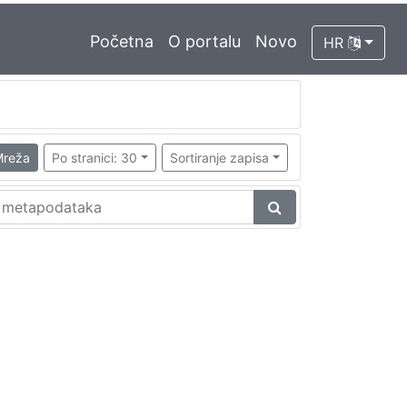
Početna
O portalu
Novo
HR
reža
Po stranici: 30
Sortiranje zapisa