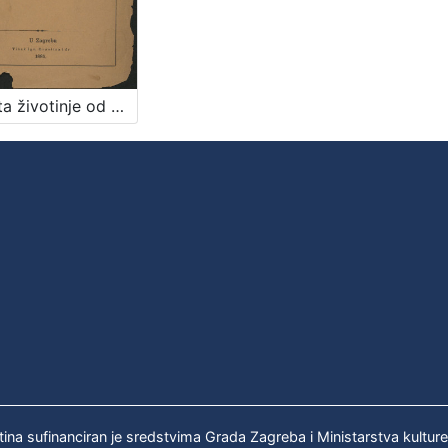
Zaštita životinje od mučenja : prinos za osnovanje družtva u Zagrebu / sastavio Gj. Stj. Dežalić
tina sufinanciran je sredstvima Grada Zagreba i Ministarstva kultur