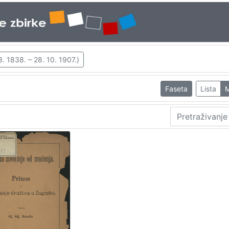
. 1838. – 28. 10. 1907.)
Faseta
Lista
M