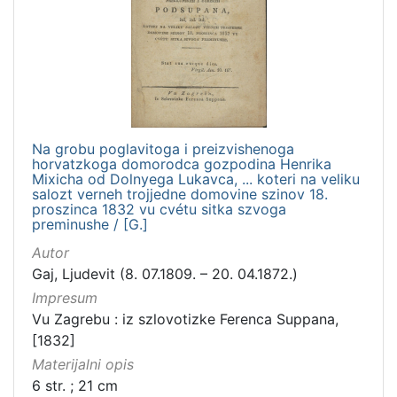
Na grobu poglavitoga i preizvishenoga
horvatzkoga domorodca gozpodina Henrika
Mixicha od Dolnyega Lukavca, ... koteri na veliku
salozt verneh trojjedne domovine szinov 18.
proszinca 1832 vu cvétu sitka szvoga
preminushe / [G.]
Autor
Gaj, Ljudevit (8. 07.1809. – 20. 04.1872.)
Impresum
Vu Zagrebu : iz szlovotizke Ferenca Suppana,
[1832]
Materijalni opis
6 str. ; 21 cm