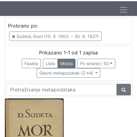
Probrano po:
Sudeta, Đuro (10. 4. 1903. – 30. 6. 1927)
Prikazano 1-1 od 1 zapisa
Faseta
Lista
Mreža
Po stranici: 50
Glavni metapodatak (Z->A)