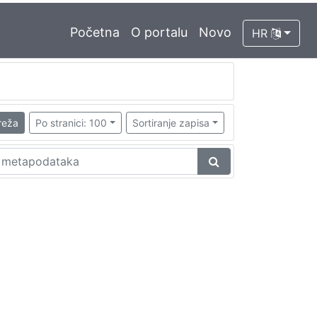
Početna
O portalu
Novo
HR
reža
Po stranici: 100
Sortiranje zapisa