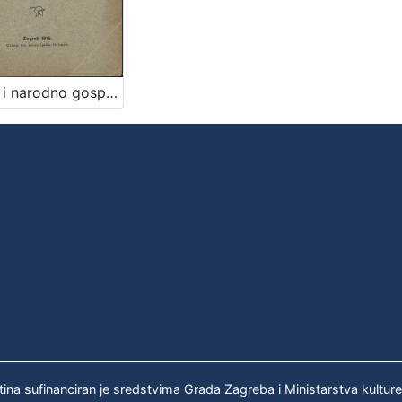
Etika i narodno gospodarstvo / predavao 14. svibnja 1915. Albert Bazala
tina sufinanciran je sredstvima Grada Zagreba i Ministarstva kultur