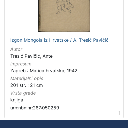
Izgon Mongola iz Hrvatske / A. Tresić Pavičić
Autor
Tresić Pavičić, Ante
Impresum
Zagreb : Matica hrvatska, 1942
Materijalni opis
201 str. ; 21 cm
Vrsta građe
knjiga
urn:nbn:hr:287:050259
1