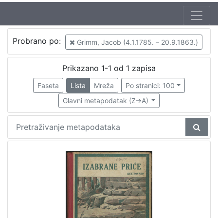
Jezik
Probrano po:
Grimm, Jacob (4.1.1785. – 20.9.1863.)
hrvatski
1
Prikazano 1-1 od 1 zapisa
Faseta
Lista
Mreža
Po stranici: 100
[
1
Glavni metapodatak (Z->A)
]
Nakladnička
cjelina
Zagreb na pragu modernog doba
1
Knjige za djecu i mladež
1
[
2