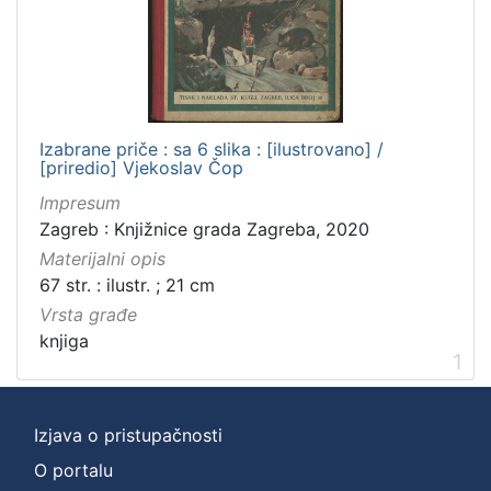
]
Zbirka
Knjige za djecu i mladež
1
Knjige
1
Izabrane priče : sa 6 slika : [ilustrovano] /
[priredio] Vjekoslav Čop
Impresum
[
Zagreb : Knjižnice grada Zagreba, 2020
2
Materijalni opis
]
67 str. : ilustr. ; 21 cm
Vrsta građe
knjiga
1
Izjava o pristupačnosti
O portalu