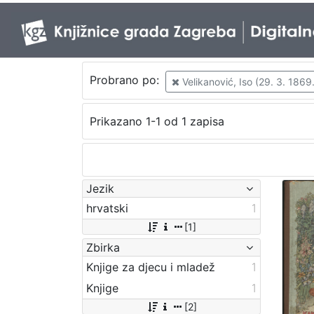
Probrano po:
Velikanović, Iso (29. 3. 1869.
Prikazano 1-1 od 1 zapisa
Jezik
hrvatski
1
[1]
Zbirka
Knjige za djecu i mladež
1
Knjige
1
[2]