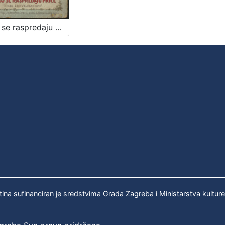
Kako se raspredaju priče / [od Friede Schanz] ; priredio Iso Velikanović
tina sufinanciran je sredstvima Grada Zagreba i Ministarstva kultur