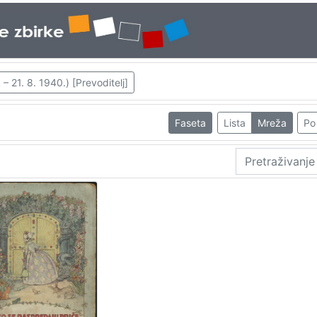
 – 21. 8. 1940.) [Prevoditelj]
Faseta
Lista
Mreža
Po 