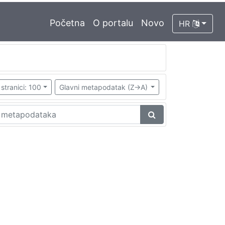
Početna
O portalu
Novo
HR
stranici: 100
Glavni metapodatak (Z->A)