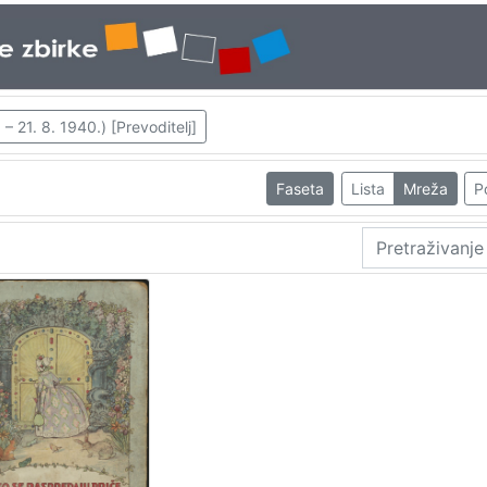
 – 21. 8. 1940.) [Prevoditelj]
Faseta
Lista
Mreža
P