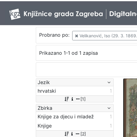
Probrano po:
Velikanović, Iso (29. 3. 1869.
Prikazano 1-1 od 1 zapisa
Jezik
hrvatski
1
[1]
Zbirka
Knjige za djecu i mladež
1
Knjige
1
[2]