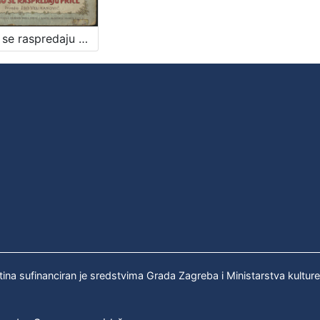
Kako se raspredaju priče / [od Friede Schanz] ; priredio Iso Velikanović
tina sufinanciran je sredstvima Grada Zagreba i Ministarstva kultur