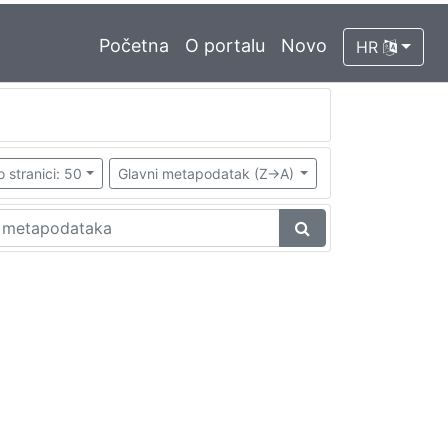
Početna
O portalu
Novo
HR
o stranici: 50
Glavni metapodatak (Z->A)