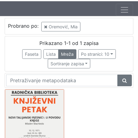
Jezik
Probrano po:
Oremović, Mia
hrvatski
1
Prikazano 1-1 od 1 zapisa
Faseta
Lista
Mreža
Po stranici: 10
[
1
Sortiranje zapisa
]
Nakladnička
cjelina
Digitalizirana zagrebačka baština
1
Glasovi Književnog petka
1
[
2