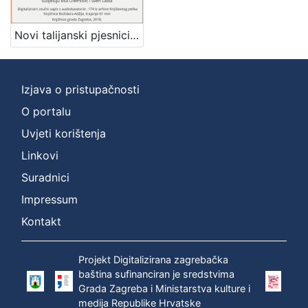
]
Zbirka
Novi talijanski pjesnici : u povodu knjige : Književni petak, dvorana u Novinarskom domu, 10. 12. 1971., br. 389 / Mladen Machiedo ; tekstove čitaju Mia Oremović, Sven Lasta ; urednik Stanislav Škunca
Usmeni izvori
1
Izjava o pristupačnosti
O portalu
[
1
Uvjeti korištenja
]
Linkovi
Suradnici
Impressum
Kontakt
Projekt Digitalizirana zagrebačka
baština sufinanciran je sredstvima
Grada Zagreba i Ministarstva kulture i
medija Republike Hrvatske