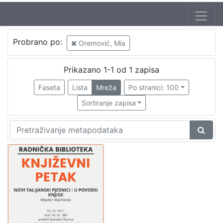
Jezik
Probrano po:
Oremović, Mia
hrvatski
1
Prikazano 1-1 od 1 zapisa
Faseta
Lista
Mreža
Po stranici: 100
[
1
Sortiranje zapisa
]
Nakladnička
cjelina
Digitalizirana zagrebačka baština
1
Glasovi Književnog petka
1
[
2