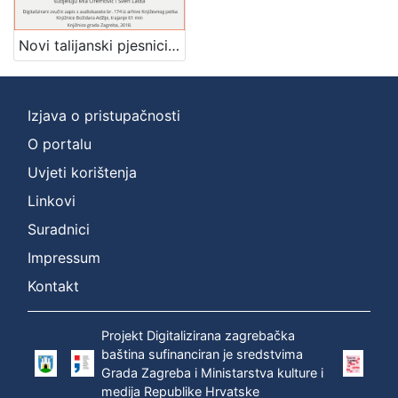
]
Zbirka
Novi talijanski pjesnici : u povodu knjige : Književni petak, dvorana u Novinarskom domu, 10. 12. 1971., br. 389 / Mladen Machiedo ; tekstove čitaju Mia Oremović, Sven Lasta ; urednik Stanislav Škunca
Usmeni izvori
1
Izjava o pristupačnosti
O portalu
[
1
Uvjeti korištenja
]
Linkovi
Suradnici
Impressum
Kontakt
Projekt Digitalizirana zagrebačka
baština sufinanciran je sredstvima
Grada Zagreba i Ministarstva kulture i
medija Republike Hrvatske