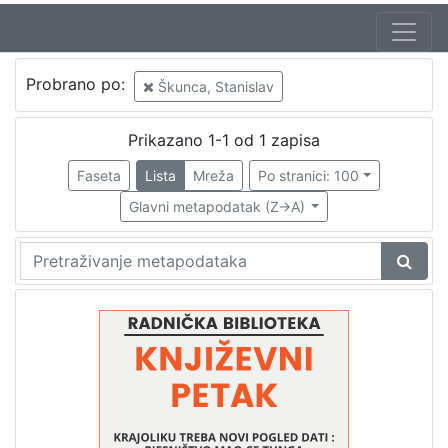
Jezik
Probrano po:
Škunca, Stanislav
hrvatski
1
Prikazano 1-1 od 1 zapisa
Faseta
Lista
Mreža
Po stranici: 100
[
1
Glavni metapodatak (Z->A)
]
Nakladnička
cjelina
Digitalizirana zagrebačka baština
1
Glasovi Književnog petka
1
[
2