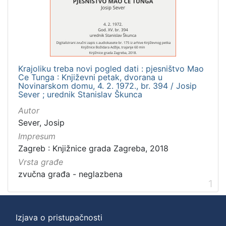
]
Zbirka
Usmeni izvori
1
Krajoliku treba novi pogled dati : pjesništvo Mao
Ce Tunga : Književni petak, dvorana u
[
Novinarskom domu, 4. 2. 1972., br. 394 / Josip
Sever ; urednik Stanislav Škunca
1
]
Autor
Sever, Josip
Impresum
Zagreb : Knjižnice grada Zagreba, 2018
Vrsta građe
zvučna građa - neglazbena
1
Izjava o pristupačnosti