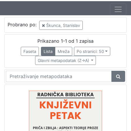
Jezik
Probrano po:
Škunca, Stanislav
hrvatski
1
Prikazano 1-1 od 1 zapisa
Faseta
Lista
Mreža
Po stranici: 50
[
1
Glavni metapodatak (Z->A)
]
Nakladnička
cjelina
Digitalizirana zagrebačka baština
1
Glasovi Književnog petka
1
[
2