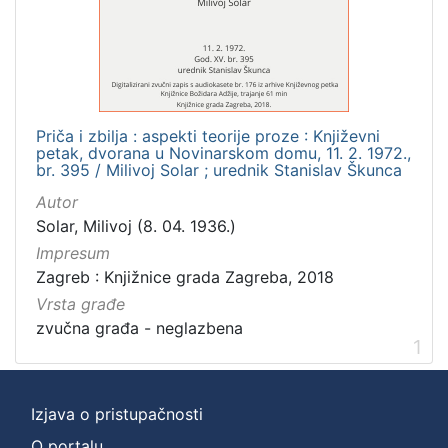
]
Zbirka
Usmeni izvori
1
Priča i zbilja : aspekti teorije proze : Književni
petak, dvorana u Novinarskom domu, 11. 2. 1972.,
[
br. 395 / Milivoj Solar ; urednik Stanislav Škunca
1
Autor
]
Solar, Milivoj (8. 04. 1936.)
Impresum
Zagreb : Knjižnice grada Zagreba, 2018
Vrsta građe
zvučna građa - neglazbena
1
Izjava o pristupačnosti
O portalu