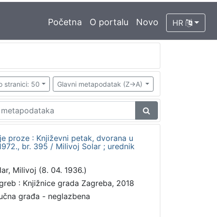
Početna
O portalu
Novo
HR
o stranici: 50
Glavni metapodatak (Z->A)
rije proze : Književni petak, dvorana u
72., br. 395 / Milivoj Solar ; urednik
ar, Milivoj (8. 04. 1936.)
greb : Knjižnice grada Zagreba, 2018
učna građa - neglazbena