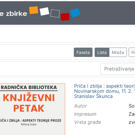
Faseta
Lista
Mreža
P
Priča i zbilja : aspekti teo
Novinarskom domu, 11. 2. 19
Stanislav Škunca
Autor
Sol
Impresum
Za
Vrsta građe
zv