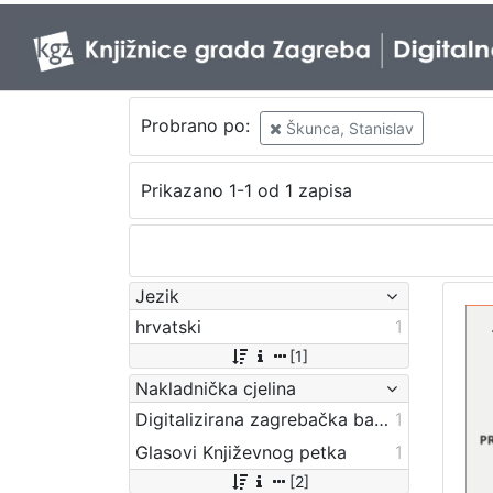
Probrano po:
Škunca, Stanislav
Prikazano 1-1 od 1 zapisa
Jezik
hrvatski
1
[1]
Nakladnička cjelina
Digitalizirana zagrebačka baština
1
Glasovi Književnog petka
1
[2]