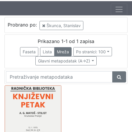
Jezik
Probrano po:
Škunca, Stanislav
hrvatski
1
Prikazano 1-1 od 1 zapisa
Faseta
Lista
Mreža
Po stranici: 100
[
1
Glavni metapodatak (A->Z)
]
Nakladnička
cjelina
Digitalizirana zagrebačka baština
1
Glasovi Književnog petka
1
[
2