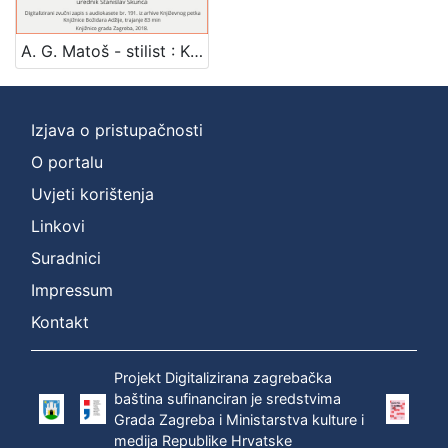
]
Zbirka
A. G. Matoš - stilist : Književni petak, dvorana u Novinarskom domu, 12. 1. 1973., br. 418 / Krunoslav Pranjić ; urednik Stanislav Škunca
Usmeni izvori
1
Izjava o pristupačnosti
O portalu
[
1
Uvjeti korištenja
]
Linkovi
Suradnici
Impressum
Kontakt
Projekt Digitalizirana zagrebačka
baština sufinanciran je sredstvima
Grada Zagreba i Ministarstva kulture i
medija Republike Hrvatske