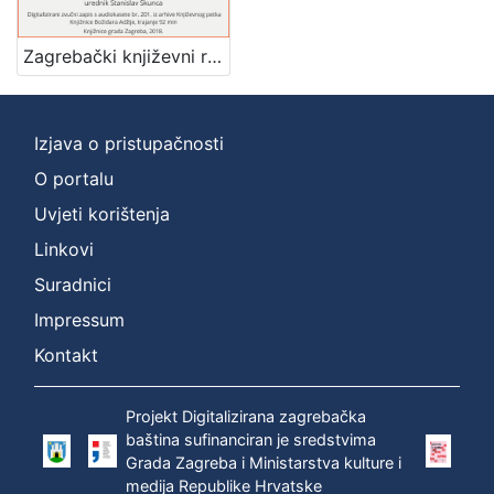
]
Zbirka
Zagrebački književni razgovori : Književni petak, dvorana u Novinarskom domu, 20. 4. 1973., br. 432 / Jean Pierre Faye ... [et al.] ; prevodilac Ingrid Šafranek ; urednik Stanislav Škunca
Usmeni izvori
1
Izjava o pristupačnosti
O portalu
[
1
Uvjeti korištenja
]
Linkovi
Suradnici
Impressum
Kontakt
Projekt Digitalizirana zagrebačka
baština sufinanciran je sredstvima
Grada Zagreba i Ministarstva kulture i
medija Republike Hrvatske