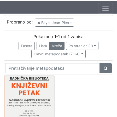
Jezik
Probrano po:
Faye, Jean-Pierre
hrvatski
1
Prikazano 1-1 od 1 zapisa
Faseta
Lista
Mreža
Po stranici: 30
[
1
Glavni metapodatak (Z->A)
]
Nakladnička
cjelina
Digitalizirana zagrebačka baština
1
Glasovi Književnog petka
1
[
2