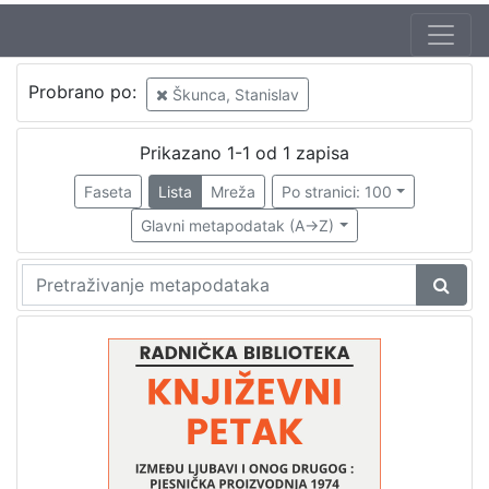
Jezik
Probrano po:
Škunca, Stanislav
hrvatski
1
Prikazano 1-1 od 1 zapisa
Faseta
Lista
Mreža
Po stranici: 100
[
1
Glavni metapodatak (A->Z)
]
Nakladnička
cjelina
Glasovi Književnog petka
1
Digitalizirana zagrebačka baština
1
[
2