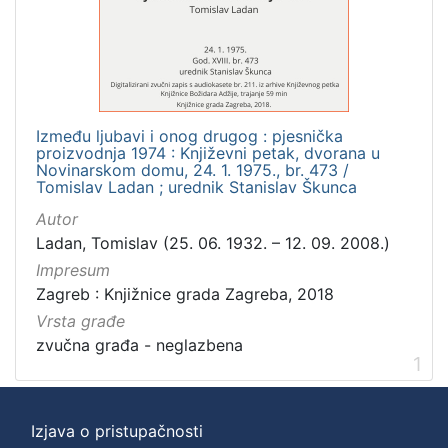
]
Zbirka
Usmeni izvori
1
Između ljubavi i onog drugog : pjesnička
proizvodnja 1974 : Književni petak, dvorana u
[
Novinarskom domu, 24. 1. 1975., br. 473 /
Tomislav Ladan ; urednik Stanislav Škunca
1
]
Autor
Ladan, Tomislav (25. 06. 1932. – 12. 09. 2008.)
Impresum
Zagreb : Knjižnice grada Zagreba, 2018
Vrsta građe
zvučna građa - neglazbena
1
Izjava o pristupačnosti