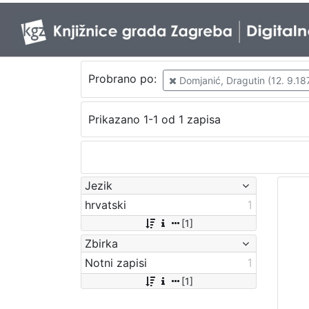
Probrano po:
Domjanić, Dragutin (12. 9.187
Prikazano 1-1 od 1 zapisa
Jezik
hrvatski
1
[1]
Zbirka
Notni zapisi
1
[1]