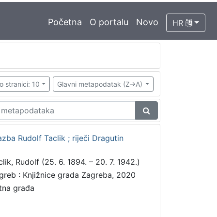
Početna
O portalu
Novo
HR
o stranici: 10
Glavni metapodatak (Z->A)
azba Rudolf Taclik ; riječi Dragutin
lik, Rudolf (25. 6. 1894. – 20. 7. 1942.)
greb : Knjižnice grada Zagreba, 2020
tna građa