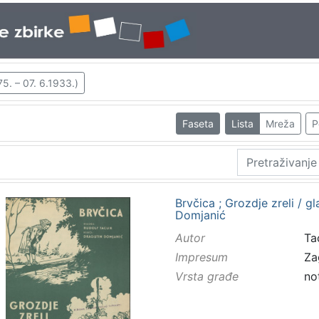
5. – 07. 6.1933.)
Faseta
Lista
Mreža
P
Brvčica ; Grozdje zreli / gl
Domjanić
Autor
Tac
Impresum
Za
Vrsta građe
no