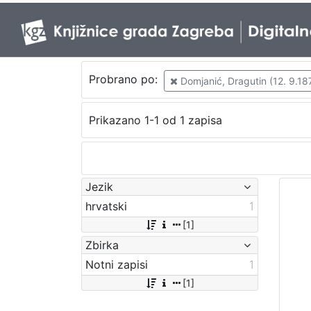
Probrano po:
Domjanić, Dragutin (12. 9.187
Prikazano 1-1 od 1 zapisa
Jezik
hrvatski
1
[1]
Zbirka
Notni zapisi
1
[1]