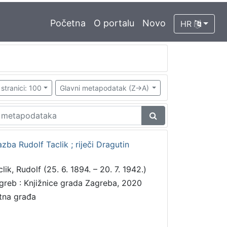
Početna
O portalu
Novo
HR
stranici: 100
Glavni metapodatak (Z->A)
azba Rudolf Taclik ; riječi Dragutin
lik, Rudolf (25. 6. 1894. – 20. 7. 1942.)
greb : Knjižnice grada Zagreba, 2020
tna građa