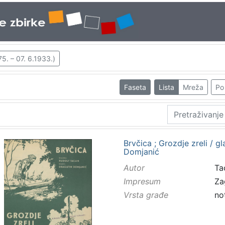
5. – 07. 6.1933.)
Faseta
Lista
Mreža
Po 
Brvčica ; Grozdje zreli / gl
Domjanić
Autor
Tac
Impresum
Za
Vrsta građe
no