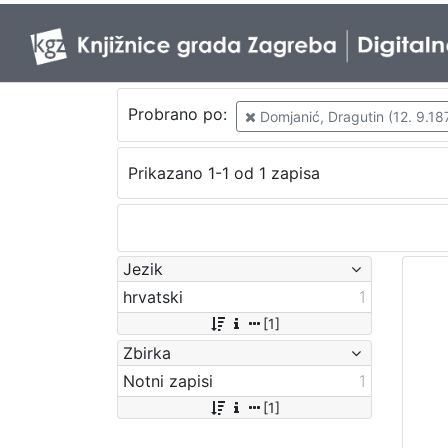
Probrano po:
Domjanić, Dragutin (12. 9.187
Prikazano 1-1 od 1 zapisa
Jezik
hrvatski
1
[1]
Zbirka
Notni zapisi
1
[1]