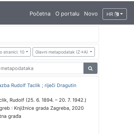
Početna
O portalu
Novo
HR
o stranici: 10
Glavni metapodatak (Z->A)
azba Rudolf Taclik ; riječi Dragutin
lik, Rudolf (25. 6. 1894. – 20. 7. 1942.)
greb : Knjižnice grada Zagreba, 2020
tna građa