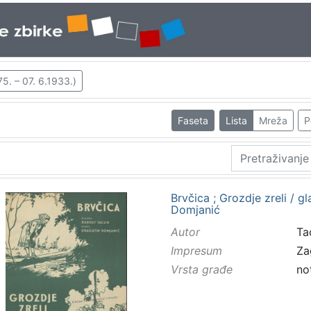
5. – 07. 6.1933.)
Faseta
Lista
Mreža
P
Brvčica ; Grozdje zreli / gl
Domjanić
Autor
Tac
Impresum
Za
Vrsta građe
no