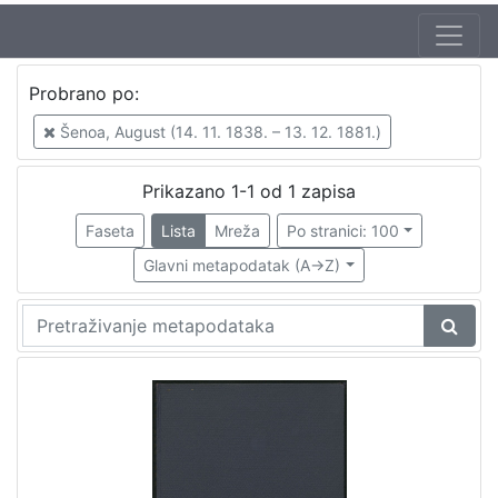
Jezik
Probrano po:
hrvatski
1
Šenoa, August (14. 11. 1838. – 13. 12. 1881.)
Prikazano 1-1 od 1 zapisa
[
1
Faseta
Lista
Mreža
Po stranici: 100
]
Glavni metapodatak (A->Z)
Zbirka
Knjige
1
[
1
]