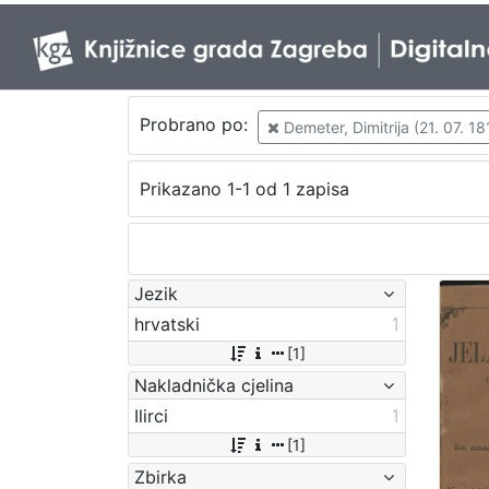
Probrano po:
Demeter, Dimitrija (21. 07. 18
Prikazano 1-1 od 1 zapisa
Jezik
hrvatski
1
[1]
Nakladnička cjelina
Ilirci
1
[1]
Zbirka