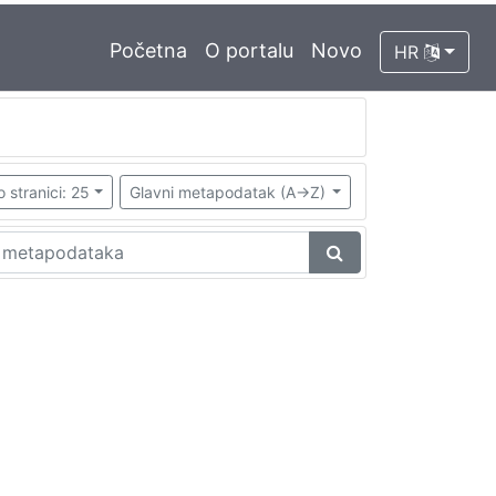
Početna
O portalu
Novo
HR
o stranici: 25
Glavni metapodatak (A->Z)