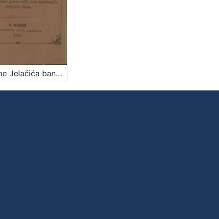
Piesme Jelačića bana / u stihomierju izvornika, preveo Demeter