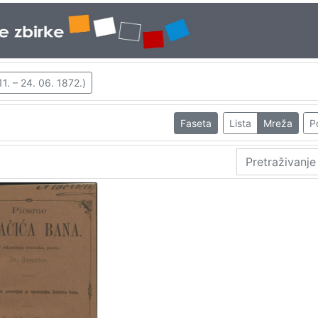
11. – 24. 06. 1872.)
Faseta
Lista
Mreža
P