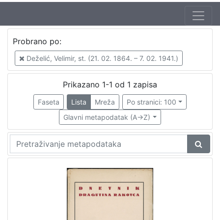
Probrano po:
Deželić, Velimir, st. (21. 02. 1864. – 7. 02. 1941.)
Prikazano 1-1 od 1 zapisa
Faseta
Lista
Mreža
Po stranici: 100
Glavni metapodatak (A->Z)