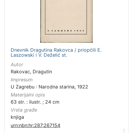
Dnevnik Dragutina Rakovca / priopćili E.
Laszowski i V. Deželić st.
Autor
Rakovac, Dragutin
Impresum
U Zagrebu : Narodna starina, 1922
Materijalni opis
63 str. : ilustr. ; 24 cm
Vrsta građe
knjiga
urn:nbn:hr:287:267154
1