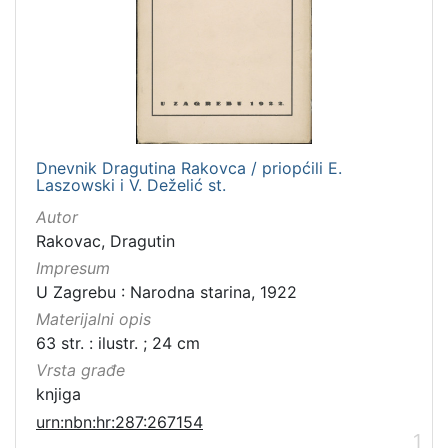
Dnevnik Dragutina Rakovca / priopćili E.
Laszowski i V. Deželić st.
Autor
Rakovac, Dragutin
Impresum
U Zagrebu : Narodna starina, 1922
Materijalni opis
63 str. : ilustr. ; 24 cm
Vrsta građe
knjiga
urn:nbn:hr:287:267154
1