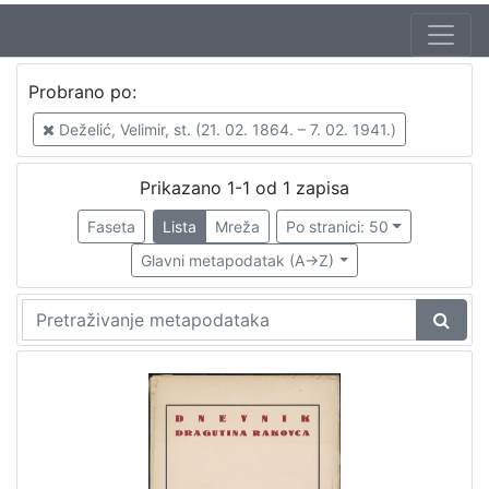
Probrano po:
Deželić, Velimir, st. (21. 02. 1864. – 7. 02. 1941.)
Prikazano 1-1 od 1 zapisa
Faseta
Lista
Mreža
Po stranici: 50
Glavni metapodatak (A->Z)