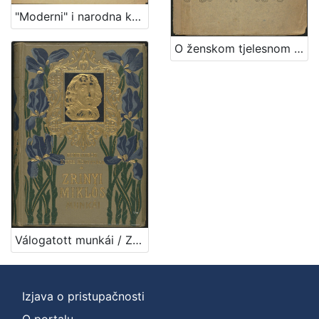
"Moderni" i narodna književnost / Albert Bazala
O ženskom tjelesnom uzgoju / predavao u "Gospojinskom klubu" u Zagrebu dne 29. veljače 1904. Dr. Franjo Bučar
Válogatott munkái / Zrinyi Miklós ; bevezetéssel és jegyzetekkel ellátta Négyes László
Izjava o pristupačnosti
O portalu