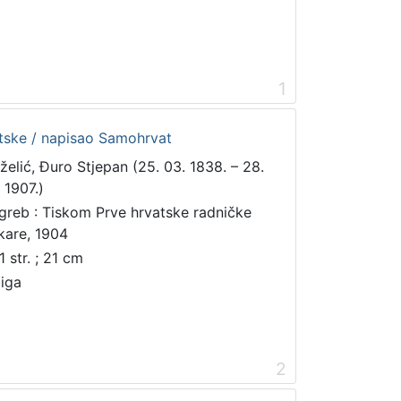
1
tske / napisao Samohrvat
želić, Đuro Stjepan (25. 03. 1838. – 28.
 1907.)
greb : Tiskom Prve hrvatske radničke
skare, 1904
1 str. ; 21 cm
jiga
2