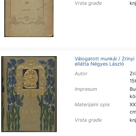
Vrsta građe
kn
Válogatott munkái / Zrinyi
ellátta Négyes László
Autor
Zri
15
Impresum
Bu
kö
Materijalni opis
XXX
c
Vrsta građe
kn