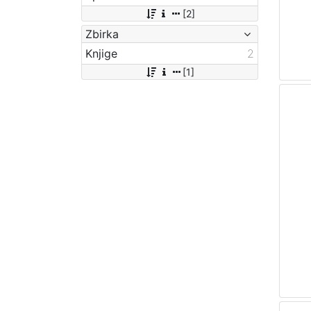
[2]
Zbirka
Knjige
2
[1]