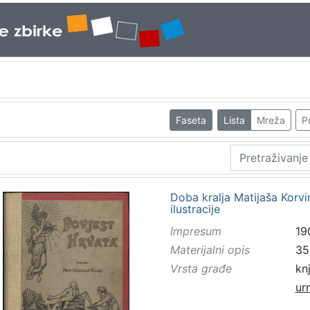
Faseta
Lista
Mreža
P
Doba kralja Matijaša Korvi
ilustracije
Impresum
19
Materijalni opis
358
Vrsta građe
kn
ur