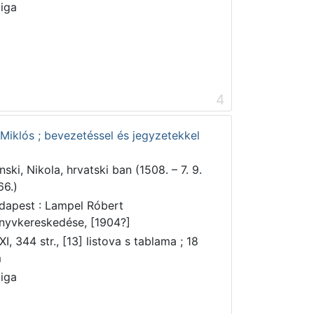
jiga
4
 Miklós ; bevezetéssel és jegyzetekkel
nski, Nikola, hrvatski ban (1508. – 7. 9.
66.)
dapest : Lampel Róbert
nyvkereskedése, [1904?]
I, 344 str., [13] listova s tablama ; 18
m
jiga