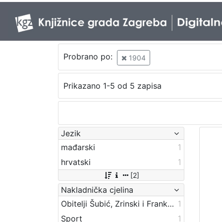
Probrano po:
1904
Prikazano 1-5 od 5 zapisa
Jezik
mađarski
1
hrvatski
1
[2]
Nakladnička cjelina
Obitelji Šubić, Zrinski i Frankopan
1
Sport
1