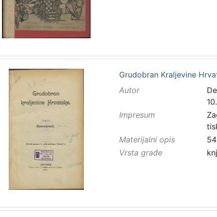
Grudobran Kraljevine Hrva
Autor
De
10.
Impresum
Za
ti
Materijalni opis
54
Vrsta građe
kn