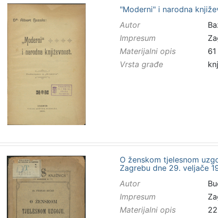
"Moderni" i narodna knjiže
Autor
Baz
Impresum
Za
Materijalni opis
61 
Vrsta građe
kn
O ženskom tjelesnom uzgo
Zagrebu dne 29. veljače 19
Autor
Buč
Impresum
Za
Materijalni opis
22