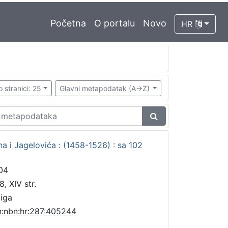
Početna
O portalu
Novo
HR
o stranici: 25
Glavni metapodatak (A->Z)
na i Jagelovića : (1458-1526) : sa 102
04
, XIV str.
jiga
n:nbn:hr:287:405244