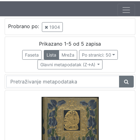
Jezik
Probrano po:
1904
mađarski
1
hrvatski
1
Prikazano 1-5 od 5 zapisa
Faseta
Lista
Mreža
Po stranici: 50
Glavni metapodatak (Z->A)
[
2
]
Nakladnička
cjelina
Obitelji Šubić, Zrinski i Frankopan
1
Sport
1