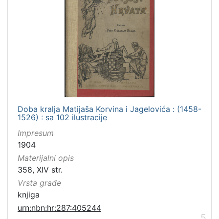
Doba kralja Matijaša Korvina i Jagelovića : (1458-
1526) : sa 102 ilustracije
Impresum
1904
Materijalni opis
358, XIV str.
Vrsta građe
knjiga
urn:nbn:hr:287:405244
5