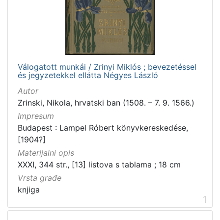
[
2
]
Zbirka
Knjige
2
Válogatott munkái / Zrinyi Miklós ; bevezetéssel
és jegyzetekkel ellátta Négyes László
Autor
[
Zrinski, Nikola, hrvatski ban (1508. – 7. 9. 1566.)
1
Impresum
]
Budapest : Lampel Róbert könyvkereskedése,
[1904?]
Materijalni opis
XXXI, 344 str., [13] listova s tablama ; 18 cm
Vrsta građe
knjiga
1