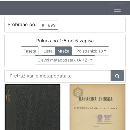
Jezik
Probrano po:
1899
hrvatski
3
Prikazano 1-5 od 5 zapisa
Faseta
Lista
Mreža
Po stranici: 10
[
1
Glavni metapodatak (A->Z)
]
Nakladnička
cjelina
Obitelji Šubić, Zrinski i Frankopan
2
Zagreb na pragu modernog doba
1
[
2