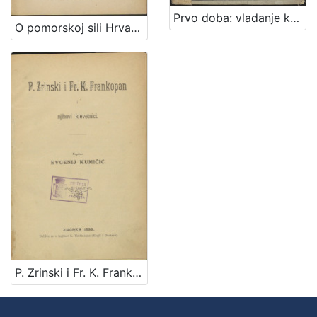
Prvo doba: vladanje knezova i kraljeva hrvatske krvi ; Drugo doba: vladanje kraljeva Arpadovića : (641-1102) : (1102-1301) : sa 121 ilustracijom
O pomorskoj sili Hrvata za dobe narodnih vladara : s uvodom O rimskim liburnama : sa slikom ratne liburne / Bare Poparić
P. Zrinski i Fr. K. Frankopan i njihovi klevetnici / napisao Evgenij Kumičić