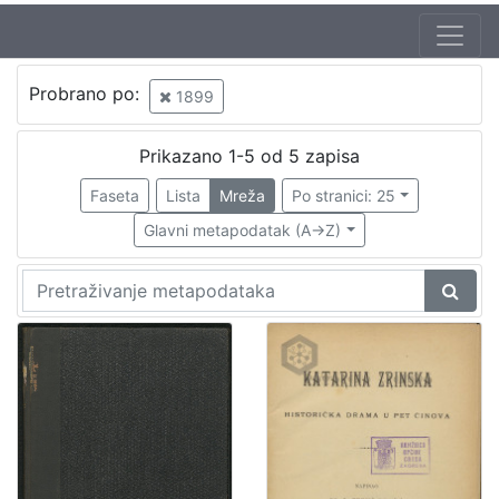
Jezik
Probrano po:
1899
hrvatski
3
Prikazano 1-5 od 5 zapisa
Faseta
Lista
Mreža
Po stranici: 25
[
1
Glavni metapodatak (A->Z)
]
Nakladnička
cjelina
Obitelji Šubić, Zrinski i Frankopan
2
Zagreb na pragu modernog doba
1
[
2