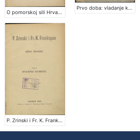
Prvo doba: vladanje knezova i kraljeva hrvatske krvi ; Drugo doba: vladanje kraljeva Arpadovića : (641-1102) : (1102-1301) : sa 121 ilustracijom
O pomorskoj sili Hrvata za dobe narodnih vladara : s uvodom O rimskim liburnama : sa slikom ratne liburne / Bare Poparić
P. Zrinski i Fr. K. Frankopan i njihovi klevetnici / napisao Evgenij Kumičić