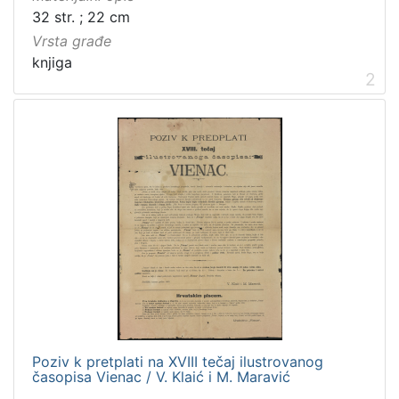
32 str. ; 22 cm
Vrsta građe
knjiga
2
Poziv k pretplati na XVIII tečaj ilustrovanog
časopisa Vienac / V. Klaić i M. Maravić