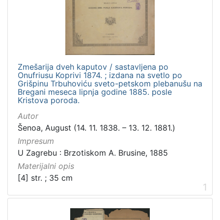
Zbirka
Sitni tisak
1
Zmešarija dveh kaputov / sastavljena po
[
Onufriusu Koprivi 1874. ; izdana na svetlo po
1
Grišpinu Trbuhoviću sveto-petskom plebanušu na
]
Bregani meseca lipnja godine 1885. posle
Kristova poroda.
Autor
Šenoa, August (14. 11. 1838. – 13. 12. 1881.)
Impresum
U Zagrebu : Brzotiskom A. Brusine, 1885
Materijalni opis
[4] str. ; 35 cm
1