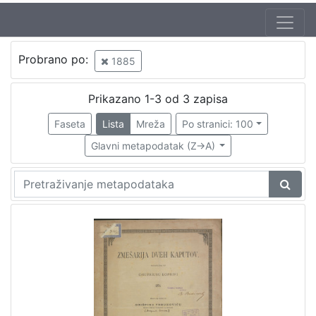
Jezik
Probrano po:
1885
hrvatski
1
Prikazano 1-3 od 3 zapisa
Faseta
Lista
Mreža
Po stranici: 100
[
1
Glavni metapodatak (Z->A)
]
Nakladnička
cjelina
Zagreb na pragu modernog doba
1
[
1
]