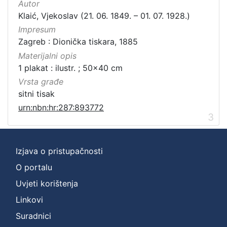
Autor
Klaić, Vjekoslav (21. 06. 1849. – 01. 07. 1928.)
Impresum
Zagreb : Dionička tiskara, 1885
Materijalni opis
1 plakat : ilustr. ; 50x40 cm
Vrsta građe
sitni tisak
urn:nbn:hr:287:893772
3
Izjava o pristupačnosti
O portalu
Uvjeti korištenja
Linkovi
Suradnici