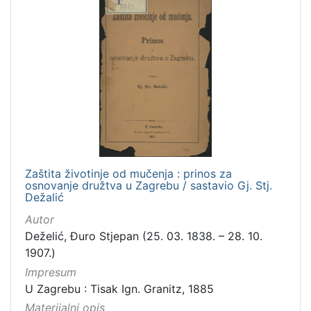
Zaštita životinje od mučenja : prinos za
osnovanje družtva u Zagrebu / sastavio Gj. Stj.
Dežalić
Autor
Deželić, Đuro Stjepan (25. 03. 1838. – 28. 10.
1907.)
Impresum
U Zagrebu : Tisak Ign. Granitz, 1885
Materijalni opis