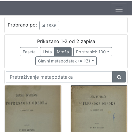
Jezik
Probrano po:
1886
hrvatski
2
Prikazano 1-2 od 2 zapisa
Faseta
Lista
Mreža
Po stranici: 100
[
1
Glavni metapodatak (A->Z)
]
Nakladnička
cjelina
Zagreb na pragu modernog doba
2
Zagrebački potres
2
[
2