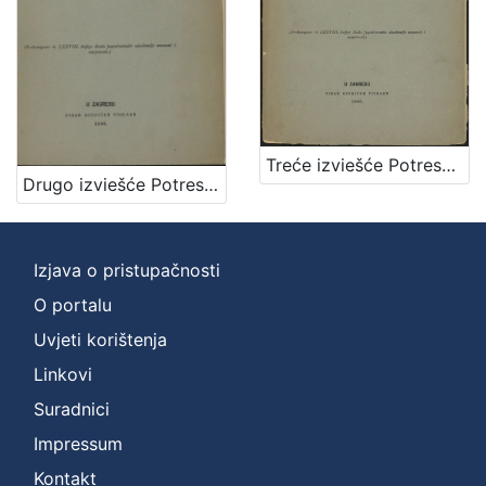
]
Zbirka
Knjige
2
Treće izviešće Potresnoga odbora za godinu 1885. / sastavio Mišo Kišpatić
[
Drugo izviešće Potresnoga odbora za godinu 1884. / sastavio Mišo Kišpatić
1
]
Izjava o pristupačnosti
O portalu
Uvjeti korištenja
Linkovi
Suradnici
Impressum
Kontakt