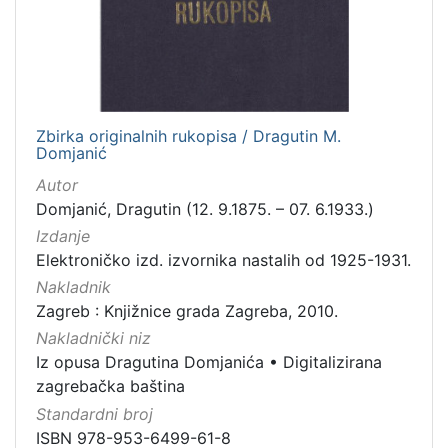
[
1
]
Jezik
njemački
1
Zbirka originalnih rukopisa / Dragutin M.
latinski
1
Domjanić
Autor
Domjanić, Dragutin (12. 9.1875. – 07. 6.1933.)
[
Izdanje
2
Elektroničko izd. izvornika nastalih od 1925-1931.
]
Nakladnik
Mjesto
Zagreb : Knjižnice grada Zagreba, 2010.
izdanja
Nakladnički niz
Zagreb
13
Iz opusa Dragutina Domjanića
•
Digitalizirana
zagrebačka baština
Standardni broj
ISBN 978-953-6499-61-8
[