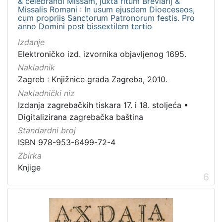
& celebrandi Missam, juxta ritum Breviarij &
Missalis Romani : In usum ejusdem Dioeceseos,
cum propriis Sanctorum Patronorum festis. Pro
anno Domini post bissextilem tertio
Izdanje
Elektroničko izd. izvornika objavljenog 1695.
Nakladnik
Zagreb : Knjižnice grada Zagreba, 2010.
Nakladnički niz
Izdanja zagrebačkih tiskara 17. i 18. stoljeća
•
Digitalizirana zagrebačka baština
Standardni broj
ISBN 978-953-6499-72-4
Zbirka
Knjige
6