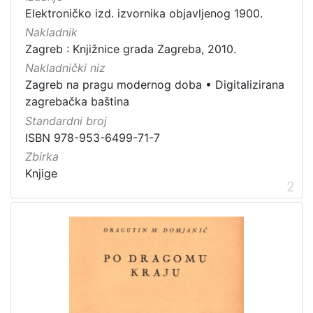
Javno dobro
11
Elektroničko izd. izvornika objavljenog 1900.
Nakladnik
Zagreb : Knjižnice grada Zagreba, 2010.
Nakladnički niz
[
Zagreb na pragu modernog doba
•
Digitalizirana
1
zagrebačka baština
]
Standardni broj
Vrsta
ISBN 978-953-6499-71-7
građe
Zbirka
fotografija
6
Knjige
grafička građa
6
2
knjiga
4
rukopis
1
kartografska građa
1
notna građa
1