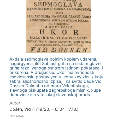
Axdaja sedmoglava bojnim kopjem udarena, i
nagargyena; iliti Sablast griha na sedam glavni
griha razdilyenoga oshtrom istinom pokarana, i
prikorena. A drugacsie: Ukor malovridnosti
csovicsanski postavlyen u jednu knyixicu / koju
sabra, slicsnoricsno izpisa, i na svitlo dade Vid
Dossen Dalmatin od mora Velebitskoga,
slavnoga biskupata zagrebskoga misnik, xupe
dubovicske u viteshkoj slavonskoj brods
Autor
Došen, Vid (1719/20. – 6. 04. 1778.)
Izdanje