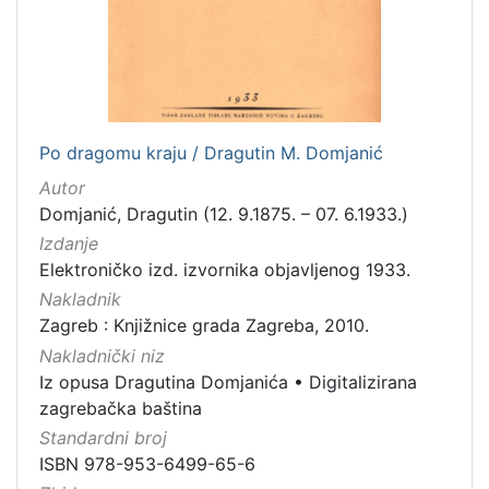
[
6
]
Zbirka
Grafička građa
6
Po dragomu kraju / Dragutin M. Domjanić
Knjige
4
Autor
Rukopisi
1
Domjanić, Dragutin (12. 9.1875. – 07. 6.1933.)
Kartografska građa
1
Izdanje
Notni zapisi
1
Elektroničko izd. izvornika objavljenog 1933.
Nakladnik
Zagreb : Knjižnice grada Zagreba, 2010.
Nakladnički niz
[
5
Iz opusa Dragutina Domjanića
•
Digitalizirana
]
zagrebačka baština
Standardni broj
ISBN 978-953-6499-65-6