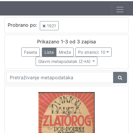
Jezik
Probrano po:
1921
hrvatski
1
Prikazano 1-3 od 3 zapisa
Faseta
Lista
Mreža
Po stranici: 10
[
1
Glavni metapodatak (Z->A)
]
Zbirka
Knjige
1
[
1
]