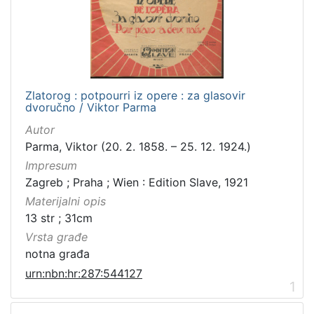
Zlatorog : potpourri iz opere : za glasovir
dvoručno / Viktor Parma
Autor
Parma, Viktor (20. 2. 1858. – 25. 12. 1924.)
Impresum
Zagreb ; Praha ; Wien : Edition Slave, 1921
Materijalni opis
13 str ; 31cm
Vrsta građe
notna građa
urn:nbn:hr:287:544127
1