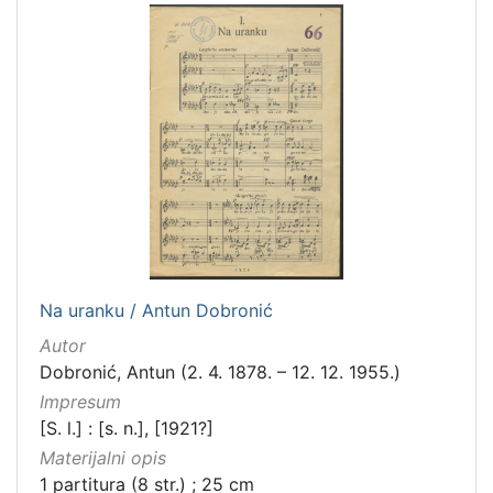
Na uranku / Antun Dobronić
Autor
Dobronić, Antun (2. 4. 1878. – 12. 12. 1955.)
Impresum
[S. l.] : [s. n.], [1921?]
Materijalni opis
1 partitura (8 str.) ; 25 cm