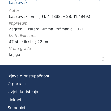
Laszowski
Autor
Laszowski, Emilij (1. 4. 1868. – 28. 11. 1949.)
Impresum
Zagreb : Tiskara Kuzma Rožmanić, 1921
Materijalni opis
47 str. : ilustr. ; 23 cm
Vrsta građe
knjiga
3
Izjava o pristupačnosti
O portalu
Uvjeti korištenja
Linkovi
Suradnici