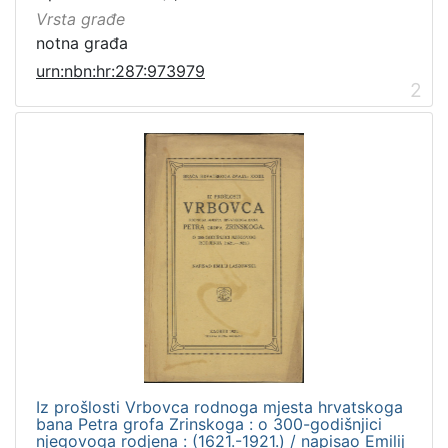
Vrsta građe
notna građa
urn:nbn:hr:287:973979
2
Iz prošlosti Vrbovca rodnoga mjesta hrvatskoga
bana Petra grofa Zrinskoga : o 300-godišnjici
njegovoga rodjena : (1621.-1921.) / napisao Emilij