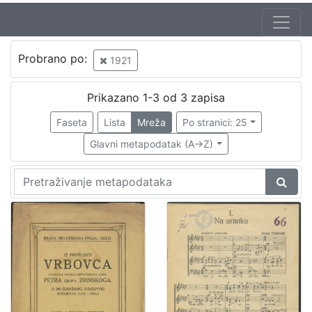
Jezik
Probrano po:
1921
hrvatski
1
Prikazano 1-3 od 3 zapisa
Faseta
Lista
Mreža
Po stranici: 25
[
1
Glavni metapodatak (A->Z)
]
Zbirka
Knjige
1
[
1
]