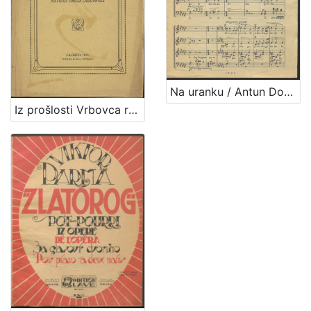
Na uranku / Antun Dobronić
Iz prošlosti Vrbovca rodnoga mjesta hrvatskoga bana Petra grofa Zrinskoga : o 300-godišnjici njegovoga rodjena : (1621.-1921.) / napisao Emilij Laszowski