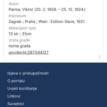
Autor
Parma, Viktor (20. 2. 1858. – 25. 12. 1924.)
Impresum
Zagreb ; Praha ; Wien : Edition Slave, 1921
Materijalni opis
13 str ; 31cm
Vrsta građe
notna građa
urn:nbn:hr:287:544127
3
Izjava o pristupačnosti
O portalu
Uvjeti korištenja
Linkovi
Suradnici