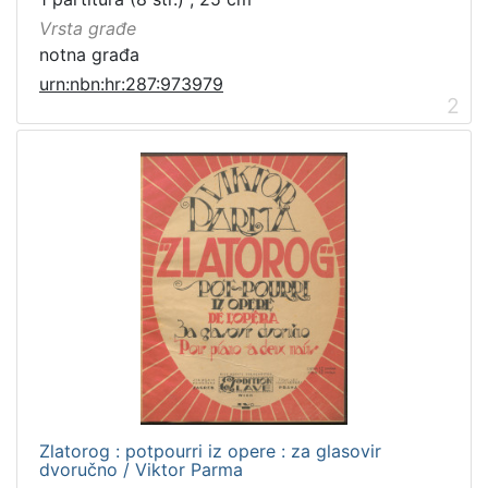
Vrsta građe
notna građa
urn:nbn:hr:287:973979
2
Zlatorog : potpourri iz opere : za glasovir
dvoručno / Viktor Parma