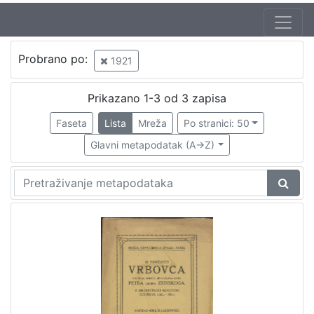
Jezik
Probrano po:
1921
hrvatski
1
Prikazano 1-3 od 3 zapisa
Faseta
Lista
Mreža
Po stranici: 50
[
1
Glavni metapodatak (A->Z)
]
Zbirka
Knjige
1
[
1
]