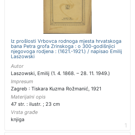
Iz prošlosti Vrbovca rodnoga mjesta hrvatskoga
bana Petra grofa Zrinskoga : o 300-godišnjici
njegovoga rodjena : (1621.-1921.) / napisao Emilij
Laszowski
Autor
Laszowski, Emilij (1. 4. 1868. – 28. 11. 1949.)
Impresum
Zagreb : Tiskara Kuzma Rožmanić, 1921
Materijalni opis
47 str. : ilustr. ; 23 cm
Vrsta građe
knjiga
1