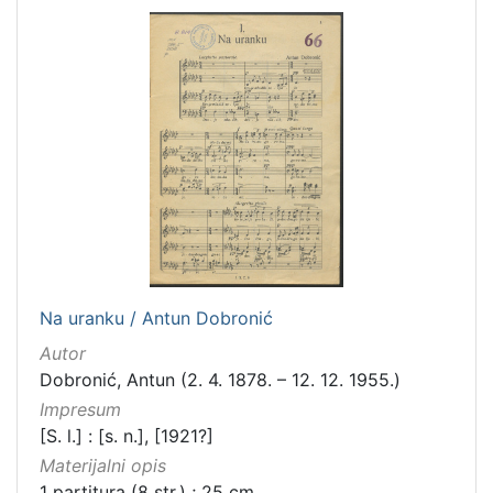
Na uranku / Antun Dobronić
Autor
Dobronić, Antun (2. 4. 1878. – 12. 12. 1955.)
Impresum
[S. l.] : [s. n.], [1921?]
Materijalni opis
1 partitura (8 str.) ; 25 cm