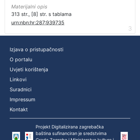
Materijalni opis
313 str., [8] str. s tablama
urn:nbn:hr:287:939735
3
Izjava o pristupačnosti
O portalu
Uvjeti korištenja
Linkovi
Suradnici
Impressum
Kontakt
Projekt Digitalizirana zagrebačka
baština sufinanciran je sredstvima
Grada Zagreba i Ministarstva kulture i