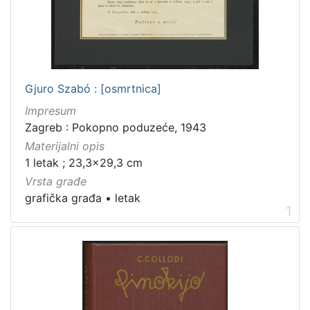
Zbirka
Knjige za djecu i mladež
1
Gjuro Szabó : [osmrtnica]
[
Impresum
1
]
Zagreb : Pokopno poduzeće, 1943
Materijalni opis
1 letak ; 23,3x29,3 cm
Vrsta građe
grafička građa
•
letak
1