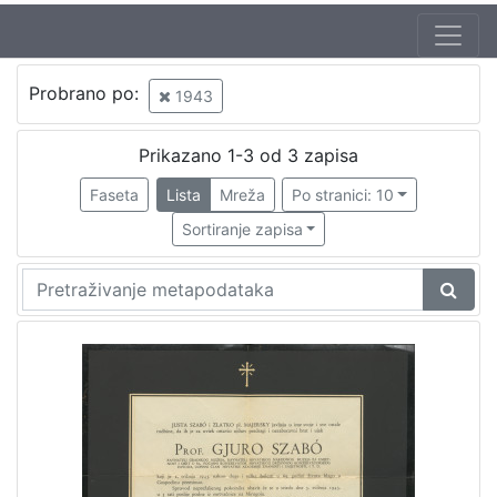
Jezik
Probrano po:
1943
hrvatski
1
Prikazano 1-3 od 3 zapisa
Faseta
Lista
Mreža
Po stranici: 10
[
1
Sortiranje zapisa
]
Nakladnička
cjelina
Knjige za djecu i mladež
1
[
1
]