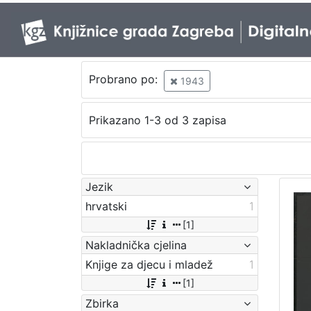
Probrano po:
1943
Prikazano 1-3 od 3 zapisa
Jezik
hrvatski
1
[1]
Nakladnička cjelina
Knjige za djecu i mladež
1
[1]
Zbirka