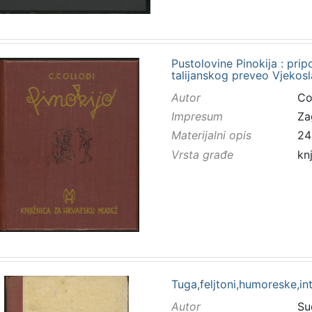
Pustolovine Pinokija : prip
talijanskog preveo Vjekosl
Autor
Col
Impresum
Za
Materijalni opis
243
Vrsta građe
kn
Tuga,feljtoni,humoreske,in
Autor
Su