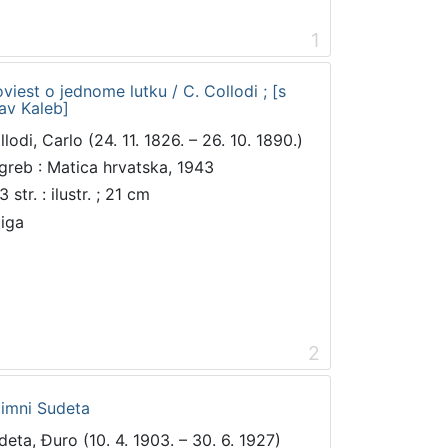
1
oviest o jednome lutku / C. Collodi ; [s
av Kaleb]
lodi, Carlo (24. 11. 1826. – 26. 10. 1890.)
greb : Matica hrvatska, 1943
 str. : ilustr. ; 21 cm
jiga
2
timni Sudeta
deta, Đuro (10. 4. 1903. – 30. 6. 1927)