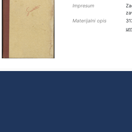
Impresum
Za
za
Materijalni opis
313
ur