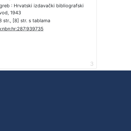
greb : Hrvatski izdavački bibliografski
vod, 1943
 str., [8] str. s tablama
n:nbn:hr:287:939735
3