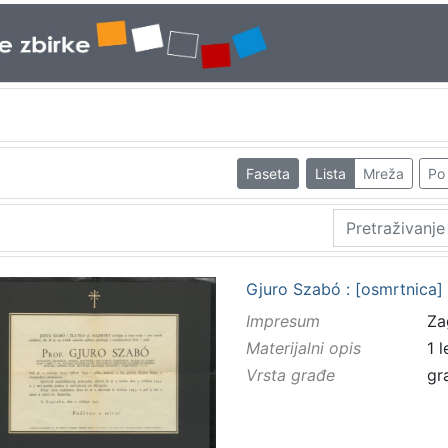
Faseta
Lista
Mreža
Po 
Gjuro Szabó : [osmrtnica]
Impresum
Za
Materijalni opis
1 
Vrsta građe
gr