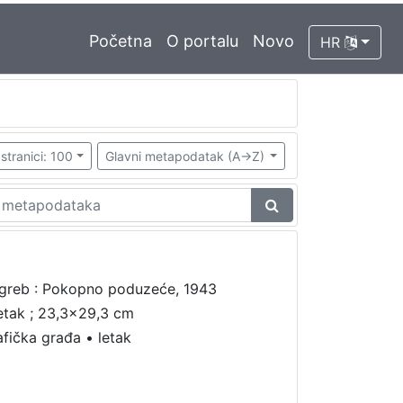
Početna
O portalu
Novo
HR
stranici: 100
Glavni metapodatak (A->Z)
greb : Pokopno poduzeće, 1943
letak ; 23,3x29,3 cm
afička građa
•
letak