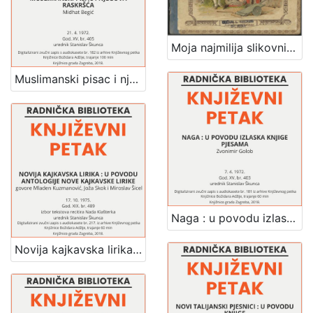
Moja najmilija slikovnica : pjesmice / napisao Stjepan Širola
Muslimanski pisac i njegova raskršća : Književni petak, dvorana u Novinarskom domu, 21. 4. 1972., br. 405 / Midhat Begić ; urednik Stanislav Škunca
Naga : u povodu izlaska knjige pjesama : Književni petak, dvorana u Novinarskom domu, 7. 4. 1972., br. 403 / Zvonimir Golob ; urednik Stanislav Škunca
Novija kajkavska lirika : u povodu antologije nove kajkavske lirike : Književni petak, dvorana u Novinarskom domu, 17. 10. 1975., br. 489 / govore Mladen Kuzmanović, Joža Skok, Miroslav Šicel ; izbor tekstova recitira Nada Klašterka ; urednik Stanislav Škunca