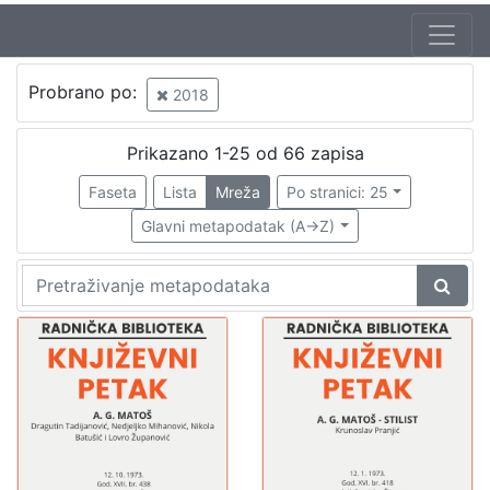
Autor
Probrano po:
2018
Zagorka
3
Šenoa, August (14. 11. 1838. – 13. 12. 1881.)
3
Prikazano 1-25 od 66 zapisa
Vitanović, Josip
1
Faseta
Lista
Mreža
Po stranici: 25
Belović-Bernadzikowska, Jelica
1
Glavni metapodatak (A->Z)
Brlić-Mažuranić, Ivana (18. 4. 1874. – 21. 9. 1938.)
1
Kuman, Ante
1
Širola, Stjepan
1
[
7
]
Izdavač