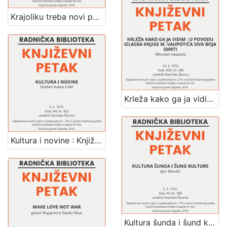
Krajoliku treba novi pogled dati : pjesništvo Mao Ce Tunga : Književni petak, dvorana u Novinarskom domu, 4. 2. 1972., br. 394 / Josip Sever ; urednik Stanislav Škunca
Krleža kako ga ja vidim : u povodu izlaska knjige M. Vaupotića Siva boja smrti : Književni petak, dvorana u Novinarskom domu, 14. 3. 1975., br. 480 / Miroslav Vaupotić ; urednik Stanislav Škunca
Kultura i novine : Književni petak, dvorana u Novinarskom domu, 9. 2. 1973., br. 422 / Dražen Vukov Colić ; urednik Stanislav Škunca
Kultura šunda i šund kulture : Književni petak, dvorana u Novinarskom domu, 3. 3. 1972., br. 398 / Igor Mandić ; urednik Stanislav Škunca