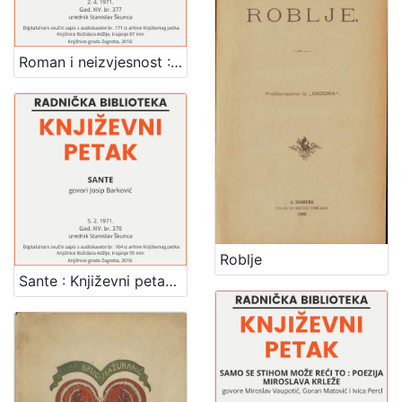
Roman i neizvjesnost : Književni petak, dvorana u Medulićevoj 30, 2. 4. 1971., br. 377 / govori Ivo Vidan ; urednik Stanislav Škunca
Roblje
Sante : Književni petak, dvorana u Medulićevoj 30, 5. 2. 1971., br. 370 / Josip Barković ; urednik Stanislav Škunca