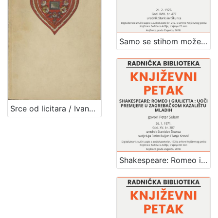
Samo se stihom može reći to : poezija Miroslava Krleže : Književni petak, dvorana u Novinarskom domu, 21. 2. 1975., br. 477 / sudjeluju Miroslav Vaupotić, Goran Matović, Ivica Percl ; urednik Stanislav Škunca
Srce od licitara / Ivana Brlić-Mažuranić
Shakespeare: Romeo i Giulietta : uoči premijere u Zagrebačkom kazalištu mladih : Književni petak, dvorana u Novinarskom domu, 26. 1. 1971., br. 387 / govori Petar Selem ; sudjeluju Ratko Buljan i Tanja Knezić ; urednik Stanislav Škunca