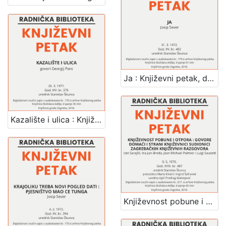
Ja : Književni petak, dvorana u Novinarskom domu, 31. 3. 1972., br. 402 / Josip Sever ; urednik Stanislav Škunca
Kazalište i ulica : Književni petak, dvorana u Medulićevoj 30, 26. 3. 1971., br. 376 / govori Georgij Paro ; urednik Stanislav Škunca
Književnost pobune i otpora : govore domaći i strani književnici sudionici zagrebačkih književnih razgovora : Književni petak, dvorana u Novinarskom domu, 9. 5. 1975., br. 487 / Izet Sarajlić ... [et al.] ; uvodna riječ Predrag Matvejević ; prevodioci Mario Kinert i Ingrid Šafranek ; urednik Stanislav Škunca