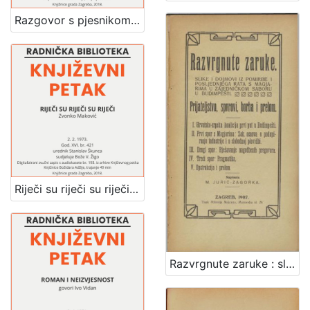
Razgovor s pjesnikom, esejistom, kritikom - dobitnikom nagrade za životno djelo "Vladimir Nazor" : Književni petak, dvorana u Novinarskom domu, 5. 10. 1973., br. 437 / Šime Vučetić ; urednik Stanislav Škunca
Riječi su riječi su riječi : Književni petak, dvorana u Novinarskom domu, 2. 2. 1973., br. 421 / Zvonko Maković ; sudjeluje Bože V. Žigo ; urednik Stanislav Škunca
Razvrgnute zaruke : slike i dojmovi iz pomirbe i posljednjega rata s Magjarima u zajedničkom saboru u Budimpešti : prijateljstvo, sporovi, borba i prelom / napisala M. Jurić-Zagorka.