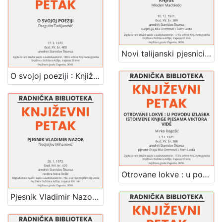
Novi talijanski pjesnici : u povodu knjige : Književni petak, dvorana u Novinarskom domu, 10. 12. 1971., br. 389 / Mladen Machiedo ; tekstove čitaju Mia Oremović, Sven Lasta ; urednik Stanislav Škunca
O svojoj poeziji : Književni petak, dvorana u Novinarskom domu, 17. 3. 1972., br. 400 / Dragutin Tadijanović ; urednik Stanislav Škunca
Otrovane lokve : u povodu izlaska istoimene knjige pjesama Viktora Vide : Književni petak, dvorana u Novinarskom domu, 3. 12. 1971., br. 388 / Mirko Rogošić ; pjesme čitaju Mia Oremović, Sven Lasta ; urednik Stanislav Škunca
Pjesnik Vladimir Nazor : Književni petak, dvorana u Novinarskom domu, 26. 1. 1973., br. 420 / Nedjeljko Mihanović ; recitira Neva Rošić ; urednik Stanislav Škunca