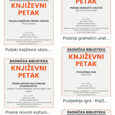
Poezija gramatici unatoč : Književni petak, dvorana u Novinarskom domu, 28. 3. 1975., br. 482 / Krunoslav Pranjić ; tekstove čita Zlatko Crnković ; urednik Stanislav Škunca
Poljski književni obzor i drugo : Književni petak, dvorana u Novinarskom domu, 10. 3. 1972., br. 399 / Milivoj Slaviček ; urednik Stanislav Škunca
Posljednja igra : Književni petak, dvorana u Novinarskom domu, 28. 1. 1972., br. 393 / Nikola Pulić ; urednik Stanislav Škunca
Prema novom kulturnom stvaralaštvu : Književni petak, dvorana u Novinarskom domu, 21. 11. 1975., br. 494 / sudjeluju Predrag Matvejević, Božidar Gagro, Ivan Salečić ; urednik Stanislav Škunca