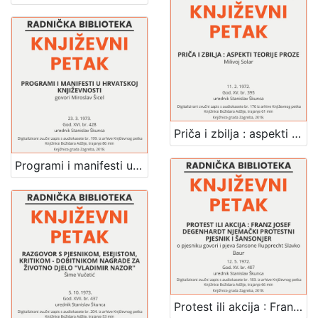
Priča i zbilja : aspekti teorije proze : Književni petak, dvorana u Novinarskom domu, 11. 2. 1972., br. 395 / Milivoj Solar ; urednik Stanislav Škunca
Programi i manifesti u hrvatskoj književnosti : Književni petak, dvorana u Novinarskom domu, 23. 3. 1973., br. 428 / Miroslav Šicel ; urednik Stanislav Škunca
Protest ili akcija : Franz Josef Degenhardt njemački protestni pjesnik i šansonjer : Književni petak, dvorana u Novinarskom domu, 12. 5. 1972., br. 407 / o pjesniku govori i pjeva šansone Rupprecht Slavko Baur ; urednik Stanislav Škunca