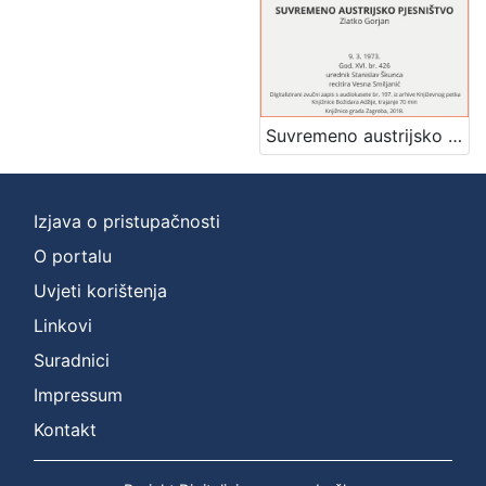
Suvremeno austrijsko pjesništvo : Književni petak, dvorana u Novinarskom domu, 9. 3. 1973., br. 426 / Zlatko Gorjan ; recitira Vesna Smiljanić ; urednik Stanislav Škunca
Izjava o pristupačnosti
O portalu
Uvjeti korištenja
Linkovi
Suradnici
Impressum
Kontakt