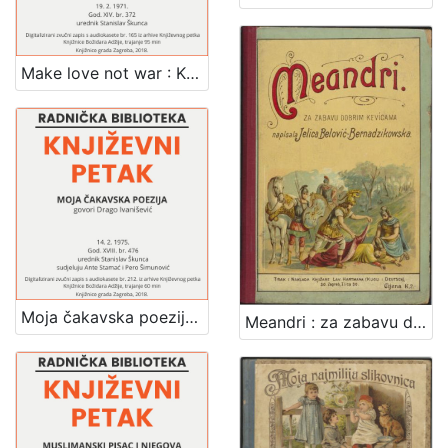
Make love not war : Književni petak, 19. 2. 1971., br. 372 / govori Rupprecht Slavko Baur ; urednik Stanislav Škunca
Moja čakavska poezija : Književni petak, dvorana u Novinarskom domu, 14. 2. 1975., br. 476 / Drago Ivanišević ; sudjeluju Ante Stamać, Pero Šimunović ; urednik Stanislav Škunca
Meandri : za zabavu dobrim kevicama / napisala Jelica Belović-Bernadzikowska