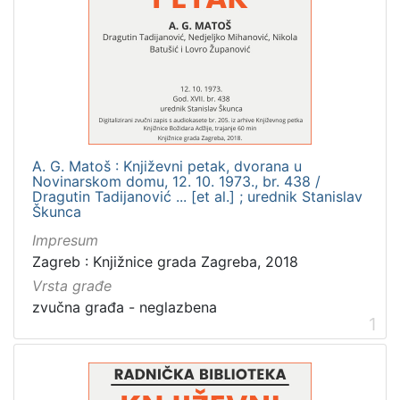
Knjižnice grada Zagreba
8
[
1
]
Jezik
A. G. Matoš : Književni petak, dvorana u
Novinarskom domu, 12. 10. 1973., br. 438 /
hrvatski
56
Dragutin Tadijanović ... [et al.] ; urednik Stanislav
Škunca
Impresum
Zagreb : Knjižnice grada Zagreba, 2018
[
1
Vrsta građe
]
zvučna građa - neglazbena
1
Mjesto
izdanja
Zagreb
8