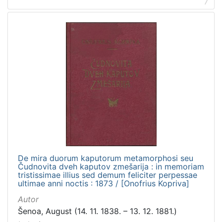
7
De mira duorum kaputorum metamorphosi seu
Čudnovita dveh kaputov zmešarija : in memoriam
tristissimae illius sed demum feliciter perpessae
ultimae anni noctis : 1873 / [Onofrius Kopriva]
Autor
Šenoa, August (14. 11. 1838. – 13. 12. 1881.)