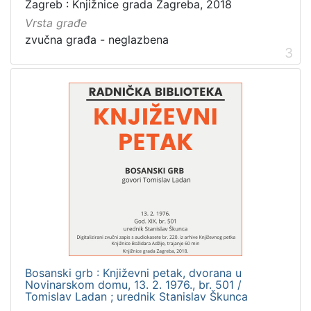
Zagreb : Knjižnice grada Zagreba, 2018
Knjige
10
Vrsta građe
zvučna građa - neglazbena
Knjige za djecu i mladež
4
3
[
3
]
Bosanski grb : Književni petak, dvorana u
Novinarskom domu, 13. 2. 1976., br. 501 /
Tomislav Ladan ; urednik Stanislav Škunca