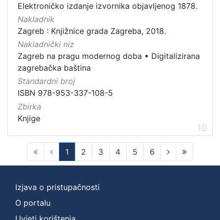
Elektroničko izdanje izvornika objavljenog 1878.
Nakladnik
Zagreb : Knjižnice grada Zagreba, 2018.
Nakladnički niz
Zagreb na pragu modernog doba
•
Digitalizirana
zagrebačka baština
Standardni broj
ISBN 978-953-337-108-5
Zbirka
Knjige
10
1
2
3
4
5
6
(current)
Izjava o pristupačnosti
O portalu
Uvjeti korištenja