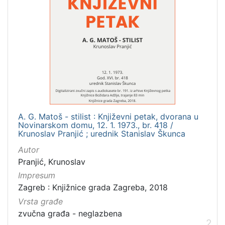
[
1
]
Nakladnička
cjelina
Digitalizirana zagrebačka baština
66
Glasovi Književnog petka
56
A. G. Matoš - stilist : Književni petak, dvorana u
Zagreb na pragu modernog doba
9
Novinarskom domu, 12. 1. 1973., br. 418 /
Krunoslav Pranjić ; urednik Stanislav Škunca
Knjige za djecu i mladež
4
Autor
Pranjić, Krunoslav
Impresum
[
Zagreb : Knjižnice grada Zagreba, 2018
4
Vrsta građe
]
zvučna građa - neglazbena
Prava
2