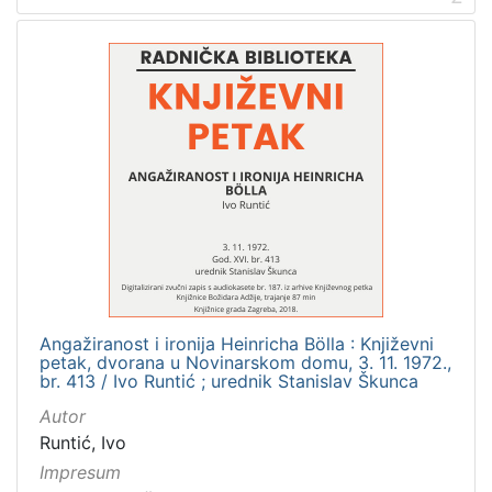
Javno dobro
5
Zaštićeno autorskim pravom
3
[
2
]
Vrsta
građe
knjiga
10
Angažiranost i ironija Heinricha Bölla : Književni
petak, dvorana u Novinarskom domu, 3. 11. 1972.,
br. 413 / Ivo Runtić ; urednik Stanislav Škunca
[
1
Autor
]
Runtić, Ivo
Zbirka
Impresum
Usmeni izvori
56