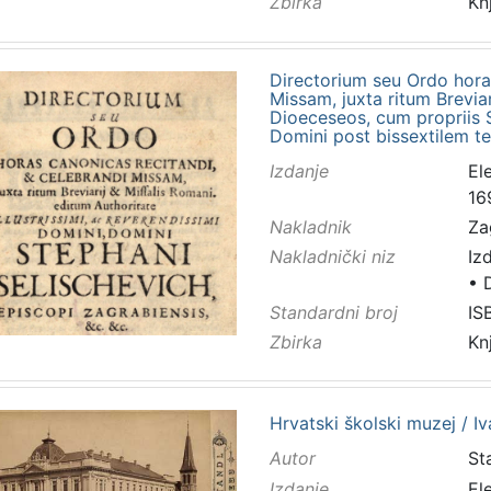
Zbirka
Kn
Directorium seu Ordo horas
Missam, juxta ritum Brevia
Dioeceseos, cum propriis 
Domini post bissextilem te
Izdanje
El
16
Nakladnik
Za
Nakladnički niz
Iz
•
Standardni broj
IS
Zbirka
Kn
Hrvatski školski muzej / I
Autor
Sta
Izdanje
El