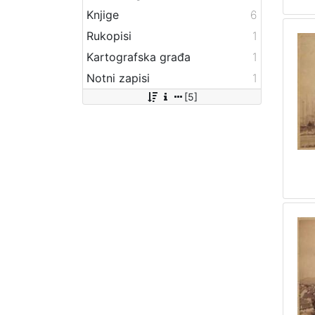
Knjige
6
Rukopisi
1
Kartografska građa
1
Notni zapisi
1
[5]