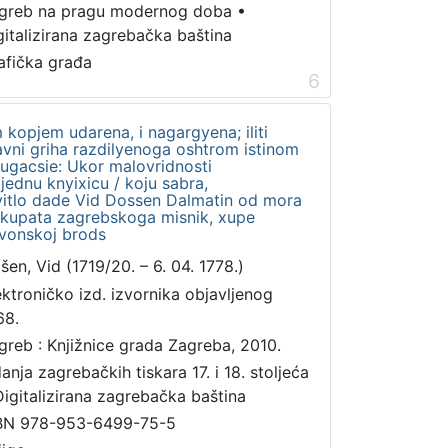
greb na pragu modernog doba
•
gitalizirana zagrebačka baština
afička građa
6
kopjem udarena, i nagargyena; iliti
avni griha razdilyenoga oshtrom istinom
rugacsie: Ukor malovridnosti
jednu knyixicu / koju sabra,
 svitlo dade Vid Dossen Dalmatin od mora
skupata zagrebskoga misnik, xupe
avonskoj brods
šen, Vid (1719/20. – 6. 04. 1778.)
ektroničko izd. izvornika objavljenog
68.
greb : Knjižnice grada Zagreba, 2010.
danja zagrebačkih tiskara 17. i 18. stoljeća
Digitalizirana zagrebačka baština
BN 978-953-6499-75-5