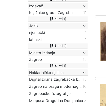
Izdavač
Knjižnice grada Zagreba
11
[1]
Jezik
njemački
1
latinski
1
[2]
Mjesto izdanja
Zagreb
15
[1]
Nakladnička cjelina
Digitalizirana zagrebačka baština
15
Zagreb na pragu modernog doba
10
Zagrebačke fotografije
4
Iz opusa Dragutina Domjanića
3