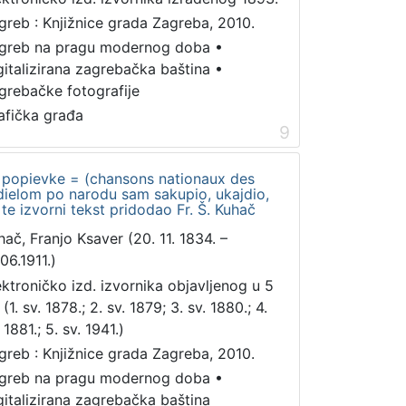
greb : Knjižnice grada Zagreba, 2010.
greb na pragu modernog doba
•
gitalizirana zagrebačka baština
•
grebačke fotografije
afička građa
9
 popievke = (chansons nationaux des
 dielom po narodu sam sakupio, ukajdio,
te izvorni tekst pridodao Fr. Š. Kuhač
hač, Franjo Ksaver (20. 11. 1834. –
06.1911.)
ektroničko izd. izvornika objavljenog u 5
 (1. sv. 1878.; 2. sv. 1879; 3. sv. 1880.; 4.
 1881.; 5. sv. 1941.)
greb : Knjižnice grada Zagreba, 2010.
greb na pragu modernog doba
•
gitalizirana zagrebačka baština