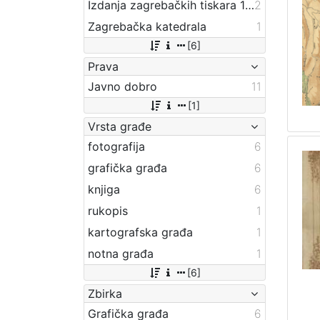
Izdanja zagrebačkih tiskara 17. i 18. stoljeća
2
Zagrebačka katedrala
1
[6]
Prava
Javno dobro
11
[1]
Vrsta građe
fotografija
6
grafička građa
6
knjiga
6
rukopis
1
kartografska građa
1
notna građa
1
[6]
Zbirka
Grafička građa
6