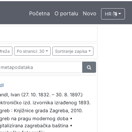
Početna
O portalu
Novo
HR
reža
Po stranici: 30
Sortiranje zapisa
dl
ndl, Ivan (27. 10. 1832. – 30. 8. 1897.)
ektroničko izd. izvornika izrađenog 1893.
greb : Knjižnice grada Zagreba, 2010.
greb na pragu modernog doba
•
gitalizirana zagrebačka baština
•