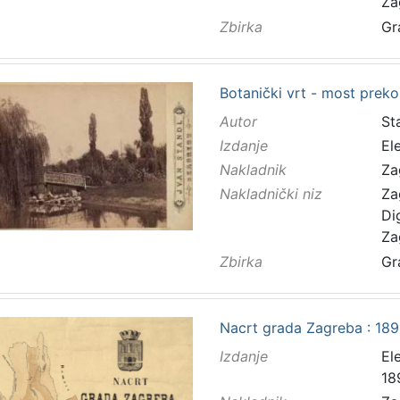
Za
Zbirka
Gr
Botanički vrt - most preko
Autor
Sta
Izdanje
El
Nakladnik
Za
Nakladnički niz
Za
Di
Za
Zbirka
Gr
Nacrt grada Zagreba : 1898
Izdanje
El
18