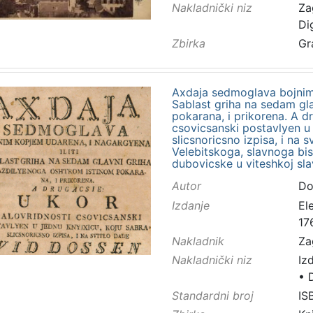
Nakladnički niz
Za
Di
Zbirka
Gr
Axdaja sedmoglava bojnim 
Sablast griha na sedam gl
pokarana, i prikorena. A d
csovicsanski postavlyen u 
slicsnoricsno izpisa, i na
Velebitskoga, slavnoga bi
dubovicske u viteshkoj sl
Autor
Do
Izdanje
El
17
Nakladnik
Za
Nakladnički niz
Iz
•
Standardni broj
IS