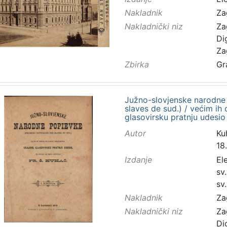
Nakladnik
Za
Nakladnički niz
Za
Di
Za
Zbirka
Gr
Južno-slovjenske narodne
slaves de sud.) / većim ih
glasovirsku pratnju udesio 
Autor
Ku
18.
Izdanje
El
sv.
sv.
Nakladnik
Za
Nakladnički niz
Za
Di