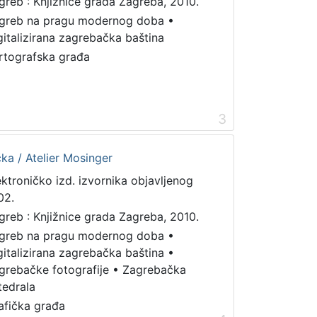
greb : Knjižnice grada Zagreba, 2010.
greb na pragu modernog doba
•
gitalizirana zagrebačka baština
rtografska građa
3
ka / Atelier Mosinger
ektroničko izd. izvornika objavljenog
02.
greb : Knjižnice grada Zagreba, 2010.
greb na pragu modernog doba
•
gitalizirana zagrebačka baština
•
grebačke fotografije
•
Zagrebačka
tedrala
afička građa