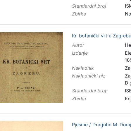
Standardni broj
IS
Zbirka
No
Kr. botanički vrt u Zagreb
Autor
Hei
Izdanje
El
18
Nakladnik
Za
Nakladnički niz
Za
Di
Standardni broj
IS
Zbirka
Kn
Pjesme / Dragutin M. Domj