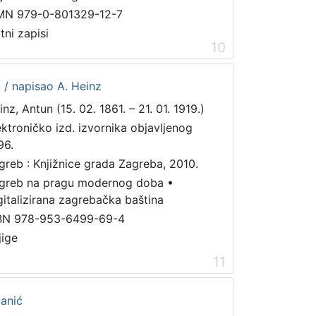
MN 979-0-801329-12-7
tni zapisi
10
u / napisao A. Heinz
nz, Antun (15. 02. 1861. – 21. 01. 1919.)
ektroničko izd. izvornika objavljenog
96.
greb : Knjižnice grada Zagreba, 2010.
greb na pragu modernog doba
•
gitalizirana zagrebačka baština
BN 978-953-6499-69-4
jige
11
anić