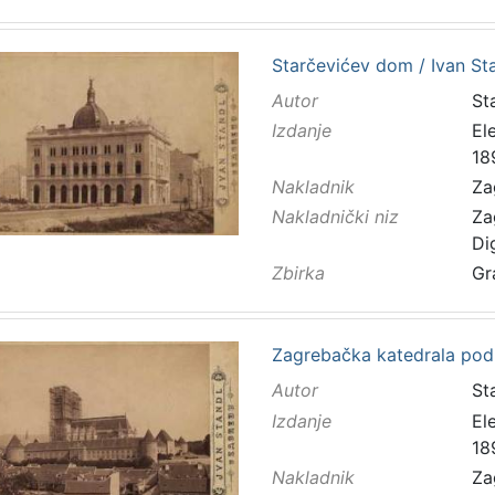
Starčevićev dom / Ivan St
Autor
Sta
Izdanje
El
18
Nakladnik
Za
Nakladnički niz
Za
Di
Zbirka
Gr
Zagrebačka katedrala pod 
Autor
Sta
Izdanje
El
18
Nakladnik
Za