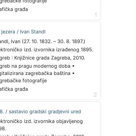
grebačke fotografije
afička građa
1
 jezera / Ivan Standl
ndl, Ivan (27. 10. 1832. – 30. 8. 1897.)
ektroničko izd. izvornika izrađenog 1895.
greb : Knjižnice grada Zagreba, 2010.
greb na pragu modernog doba
•
gitalizirana zagrebačka baština
•
grebačke fotografije
afička građa
2
. / sastavio gradski gradjevni ured
ektroničko izd. izvornika objavljenog
98.