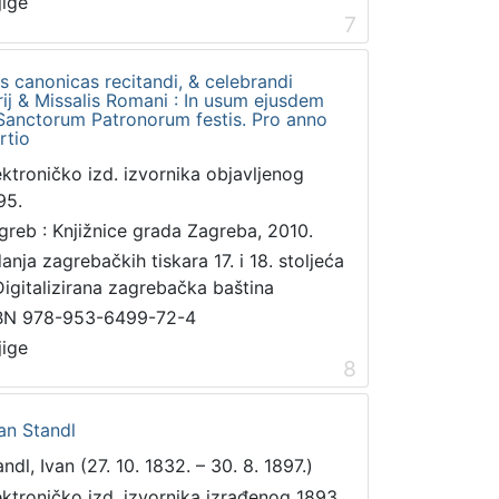
jige
7
 canonicas recitandi, & celebrandi
rij & Missalis Romani : In usum ejusdem
Sanctorum Patronorum festis. Pro anno
rtio
ektroničko izd. izvornika objavljenog
95.
greb : Knjižnice grada Zagreba, 2010.
danja zagrebačkih tiskara 17. i 18. stoljeća
Digitalizirana zagrebačka baština
BN 978-953-6499-72-4
jige
8
van Standl
ndl, Ivan (27. 10. 1832. – 30. 8. 1897.)
ektroničko izd. izvornika izrađenog 1893.