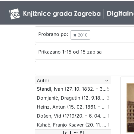
Probrano po:
2010
Prikazano 1-15 od 15 zapisa
Autor
Standl, Ivan (27. 10. 1832. – 30. 8. 1897.)
5
Domjanić, Dragutin (12. 9.1875. – 07. 6.1933.)
3
Heinz, Antun (15. 02. 1861. – 21. 01. 1919.)
1
Došen, Vid (1719/20. – 6. 04. 1778.)
1
Kuhač, Franjo Ksaver (20. 11. 1834. – 18.06.1911.)
1
[5]