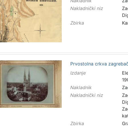
Nakladnik
Za
Nakladnički niz
Za
Di
Zbirka
Ka
Prvostolna crkva zagrebač
Izdanje
El
19
Nakladnik
Za
Nakladnički niz
Za
Di
Za
ka
Zbirka
Gr