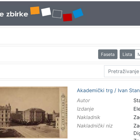
Faseta
Lista
M
Akademički trg / Ivan Stan
Autor
Sta
Izdanje
El
Nakladnik
Za
Nakladnički niz
Za
Di